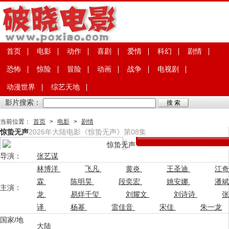
首页
电影
动作
喜剧
爱情
科幻
剧情
恐怖
惊险
冒险
动画
战争
电视剧
动漫世界
综艺天地
影片搜索：
当前位置：
首页
>
电影
>
剧情
惊蛰无声
2026年大陆电影《惊蛰无声》第08集
导演：
张艺谋
林博洋
飞凡
黄炎
王圣迪
江奇
霖
陈明昊
段奕宏
姚安娜
潘斌
主演：
龙
易烊千玺
刘耀文
刘诗诗
张
译
杨幂
雷佳音
宋佳
朱一龙
国家/地
大陆