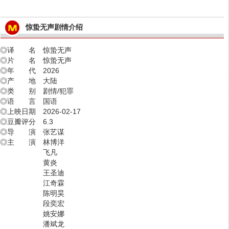
惊蛰无声剧情介绍
◎译 名 惊蛰无声
◎片 名 惊蛰无声
◎年 代 2026
◎产 地 大陆
◎类 别 剧情/犯罪
◎语 言 国语
◎上映日期 2026-02-17
◎豆瓣评分 6.3
◎导 演 张艺谋
◎主 演 林博洋
飞凡
黄炎
王圣迪
江奇霖
陈明昊
段奕宏
姚安娜
潘斌龙