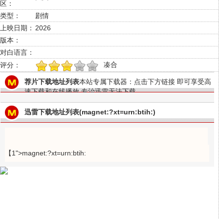
区：
类型：
剧情
上映日期：
2026
版本：
对白语言：
凑合
评分：
1
2
3
4
5
荐片下载地址列表
本站专属下载器：点击下方链接 即可享受高
速下载和在线播放 专治迅雷无法下载
迅雷下载地址列表(magnet:?xt=urn:btih:)
【1">magnet:?xt=urn:btih: