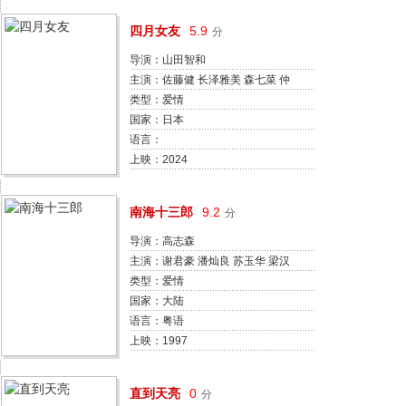
四月女友
5.9
分
导演：山田智和
主演：佐藤健 长泽雅美 森七菜 仲
野太贺 中岛步 河合优实 友坂理惠
类型：爱情
竹野内丰
国家：日本
语言：
上映：2024
南海十三郎
9.2
分
导演：高志森
主演：谢君豪 潘灿良 苏玉华 梁汉
威 吴绮莉 黄霑 周志辉
类型：爱情
国家：大陆
语言：粤语
上映：1997
BD国英双语中字
直到天亮
0
分