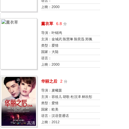
语言：
上映：2000
薰衣草
6.8
分
导演：叶锦鸿
主演：金城武 陈慧琳 陈奕迅 郑佩
佩 谷德昭 尹子维 戚务振 麦雅如
类型：爱情
国家：大陆
语言：
上映：2000
华丽之后
2
分
导演：麦曦茵
主演：容祖儿 胡歌 杜汶泽 林欣彤
陈家乐 刘浩龙 冼色丽
类型：爱情
国家：欧美
语言：汉语普通话
上映：2012
高清