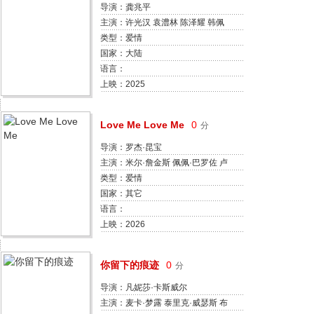
导演：龚兆平
主演：许光汉 袁澧林 陈泽耀 韩佩
瑶 董玮 陈辉虹 骆振伟 许恩怡 谢咏
类型：爱情
欣
国家：大陆
语言：
上映：2025
Love Me Love Me
0
分
导演：罗杰·昆宝
主演：米尔·詹金斯 佩佩·巴罗佐 卢
卡·梅卢奇 Andrea Guo
类型：爱情
Michelangelo Vizzini Madior Fall
国家：其它
Vanessa Donghi
语言：
上映：2026
你留下的痕迹
0
分
导演：凡妮莎·卡斯威尔
主演：麦卡·梦露 泰里克·威瑟斯 布