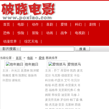
首页
电影
动作
喜剧
爱情
科幻
剧情
恐怖
惊险
冒险
动画
战争
电视剧
动漫世界
综艺天地
影片搜索：
当前位置：
首页
>
电影
>
爱情
图表排序
他年她日
爱情抓马
主演：许光汉 袁澧林 陈泽耀
主演：乔丁·库雷特 凯西·麦克
韩佩瑶 董玮 陈辉虹 骆振伟
尼尔 马克斯·德德里安 卡拉·
许恩怡 谢咏欣
科尔南·约瑟夫 艾可·坎贝尔
格瑞·科恩 蔡斯·布雷索夫 肖
恩·福格蒂 克里斯托弗·C·詹
姆斯 蒂埃雷·迪亚斯 马修·J·
麦克劳克林 罗伯特·帕丁森 佩
顿·杰克逊 亚亚·戈塞林 西德