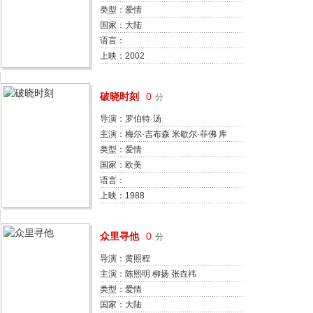
郑普硕 李霆锋 文晶熙 朴熙顺 岑建
类型：爱情
勋 崔贞媛
国家：大陆
语言：
上映：2002
破晓时刻
0
分
导演：罗伯特·汤
主演：梅尔·吉布森 米歇尔·菲佛 库
尔特·拉塞尔 劳尔·胡里亚 J·T·沃尔
类型：爱情
什 安·麦格纽森 Efrain Figueroa
国家：欧美
语言：
上映：1988
众里寻他
0
分
导演：黄照程
主演：陈熙明 柳扬 张垚祎
类型：爱情
国家：大陆