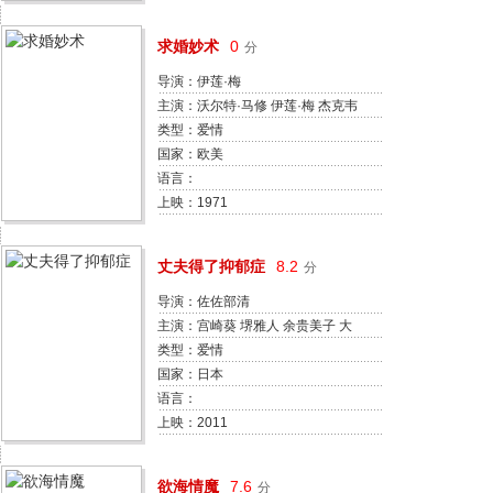
求婚妙术
0
分
导演：伊莲·梅
主演：沃尔特·马修 伊莲·梅 杰克韦
斯顿 George Rose 詹姆斯·可可 多
类型：爱情
莉丝·罗伯茨 蕾妮·泰勒 威廉·雷德
国家：欧美
菲尔德 格雷厄姆·贾维斯 杰斯·奥苏
语言：
纳
上映：1971
丈夫得了抑郁症
8.2
分
导演：佐佐部清
主演：宫崎葵 堺雅人 余贵美子 大
杉涟 田村三郎 中野裕太 吹越满 山
类型：爱情
本浩司 津田宽治 犬塚弘宫崎葵 堺
国家：日本
雅人 余贵美子 大杉涟 田村三郎 中
语言：
野裕太 吹越满 山本浩司 津田宽治
上映：2011
犬塚弘
欲海情魔
7.6
分