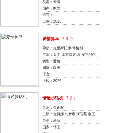
莱德利·惠特福德 劳伦·格拉汉姆 希
类型：爱情
拉里·杰迪妮 詹妮弗·罗伯逊
国家：欧美
语言：
上映：2026
爱情抓马
7.3
分
导演：克里斯托弗·博格利
主演：乔丁·库雷特 凯西·麦克尼尔
马克斯·德德里安 卡拉·科尔南·约瑟
类型：爱情
夫 艾可·坎贝尔 格瑞·科恩 蔡斯·布
国家：欧美
雷索夫 肖恩·福格蒂 克里斯托弗·C·
语言：
詹姆斯 蒂埃雷·迪亚斯 马修·J·麦克
上映：2026
劳克林 罗伯特·帕丁森 佩顿·杰克逊
亚亚·戈塞林 西德妮·莱蒙 迈克尔·
情迷步话机
7.2
分
阿伯特 佐伊·温特斯 海利·盖茨 阿拉
娜
导演：金正权
主演：金荷娜 刘智泰 河智苑 金正
权 李胜敏 孙康国 朴荣镇 朴勇宇 柳
类型：爱情
真熙
国家：韩国