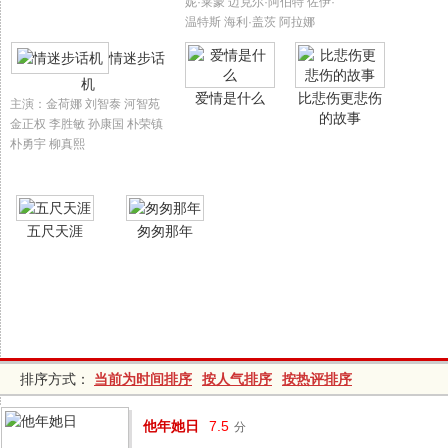
妮·莱蒙 迈克尔·阿伯特 佐伊·
温特斯 海利·盖茨 阿拉娜
情迷步话
机
爱情是什么
比悲伤更悲伤
主演：金荷娜 刘智泰 河智苑
的故事
金正权 李胜敏 孙康国 朴荣镇
朴勇宇 柳真熙
五尺天涯
匆匆那年
排序方式：
当前为时间排序
按人气排序
按热评排序
他年她日
7.5
分