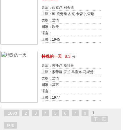
导演：迈克尔·柯蒂兹
主演：琼·克劳馥 杰克·卡森 扎查瑞
·斯考特 吉米·洛诺 玛丽·艾伦·梅伦
类型：爱情
Jean Lorraine 巴特弗莱·麦昆
国家：欧美
Marjorie Kane Manart Kippen
语言：
Arthur Stuart Hull
上映：1945
特殊的一天
8.3
分
导演：埃托尔·斯科拉
主演：索菲娅·罗兰 马塞洛·马斯楚
安尼 约翰·沃侬 弗朗索瓦丝·贝德
类型：爱情
Patrizia Basso Tiziano De Persio
国家：其它
Maurizio Di Paolantonio Antonio
语言：
Garibaldi Vittorio Guerrieri 亚历姗
上映：1977
德拉·墨索里尼
1
1063
2
3
4
5
6
7
8
下一页
尾页