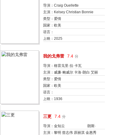
导演：Craig Ouellette
主演：Kelsey Christian Bonnie
Jean Tyer Maria Olsen
类型：爱情
国家：欧美
语言：
上映：2025
我的戈弗雷
7.4
分
导演：格雷戈里·拉·卡瓦
主演：威廉·鲍威尔 卡洛·朗白 艾丽
丝·布雷迪 吉尔·帕特里克 尤金·佩
类型：爱情
里特 阿兰·莫布雷 Katherine Perry
国家：欧美
富兰克林·潘伯恩 William Wagner
语言：
鲍勃·佩里
上映：1936
三更
7.4
分
导演：金知云 朗斯·
尼美毕达 陈可辛
主演：黎明 曾志伟 原丽淇 金惠秀