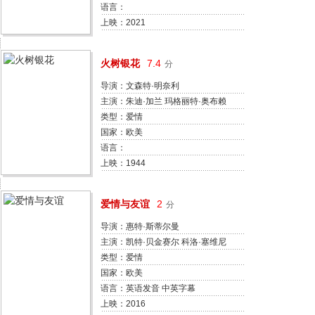
语言：
上映：2021
火树银花
7.4
分
导演：文森特·明奈利
主演：朱迪·加兰 玛格丽特·奥布赖
恩 玛丽·阿斯特 何秋雯
类型：爱情
国家：欧美
语言：
上映：1944
爱情与友谊
2
分
导演：惠特·斯蒂尔曼
主演：凯特·贝金赛尔 科洛·塞维尼
泽维尔·塞缪尔 斯蒂芬·弗雷
类型：爱情
国家：欧美
语言：英语发音 中英字幕
上映：2016
BD