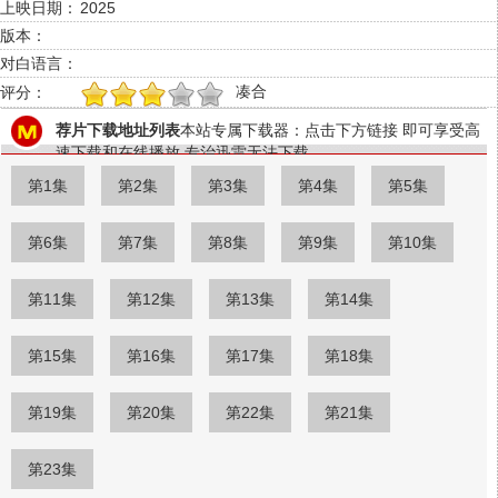
上映日期：
2025
版本：
对白语言：
凑合
评分：
1
2
3
4
5
荐片下载地址列表
本站专属下载器：点击下方链接 即可享受高
速下载和在线播放 专治迅雷无法下载
第1集
第2集
第3集
第4集
第5集
第6集
第7集
第8集
第9集
第10集
第11集
第12集
第13集
第14集
第15集
第16集
第17集
第18集
第19集
第20集
第22集
第21集
第23集