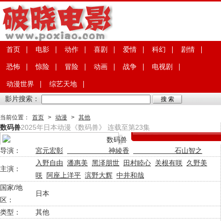
首页
电影
动作
喜剧
爱情
科幻
剧情
恐怖
惊险
冒险
动画
战争
电视剧
动漫世界
综艺天地
影片搜索：
当前位置：
首页
>
动漫
>
其他
数码兽
2025年日本动漫《数码兽》 连载至第23集
导演：
宮元宏彰
神綾香
石山智之
入野自由
潘惠美
黑泽朋世
田村睦心
关根有咲
久野美
主演：
咲
阿座上洋平
滨野大辉
中井和哉
国家/地
日本
区：
类型：
其他