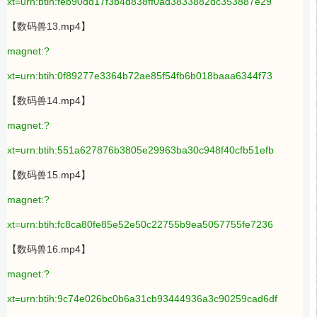
xt=urn:btih:feb90dd17f3b4d838ff0ad3833882dc353887e29
【数码兽13.mp4】
magnet:?
xt=urn:btih:0f89277e3364b72ae85f54fb6b018baaa6344f73
【数码兽14.mp4】
magnet:?
xt=urn:btih:551a627876b3805e29963ba30c948f40cfb51efb
【数码兽15.mp4】
magnet:?
xt=urn:btih:fc8ca80fe85e52e50c22755b9ea5057755fe7236
【数码兽16.mp4】
magnet:?
xt=urn:btih:9c74e026bc0b6a31cb93444936a3c90259cad6df