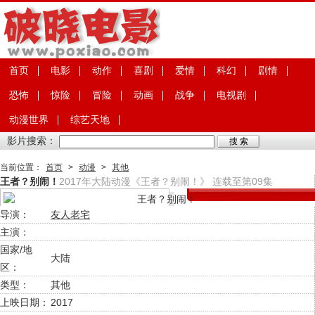
首页
电影
动作
喜剧
爱情
科幻
剧情
恐怖
惊险
冒险
动画
战争
电视剧
动漫世界
综艺天地
影片搜索：
当前位置：
首页
>
动漫
>
其他
王者？别闹！
2017年大陆动漫《王者？别闹！》 连载至第09集
导演：
友人老宅
主演：
国家/地
大陆
区：
类型：
其他
上映日期：
2017