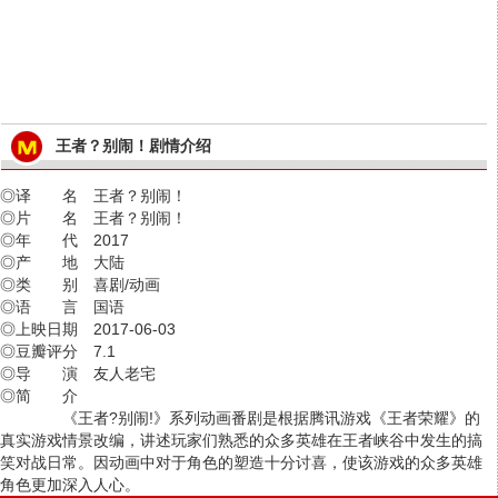
王者？别闹！剧情介绍
◎译 名 王者？别闹！
◎片 名 王者？别闹！
◎年 代 2017
◎产 地 大陆
◎类 别 喜剧/动画
◎语 言 国语
◎上映日期 2017-06-03
◎豆瓣评分 7.1
◎导 演 友人老宅
◎简 介
《王者?别闹!》系列动画番剧是根据腾讯游戏《王者荣耀》的
真实游戏情景改编，讲述玩家们熟悉的众多英雄在王者峡谷中发生的搞
笑对战日常。因动画中对于角色的塑造十分讨喜，使该游戏的众多英雄
角色更加深入人心。