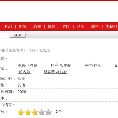
科幻
剧情
恐怖
惊险
冒险
动画
战争
电视剧
克和莫蒂第九季》 连载至第01集
导演：
伊恩·卡多尼
哈利·贝尔登
萨拉·乔克
克
主演：
·帕内尔
斯宾瑟·格拉默
国家/地区：
欧美
类型：
其他
上映日期：
2026
版本：
对白语言：
凑合
评分：
1
2
3
4
5