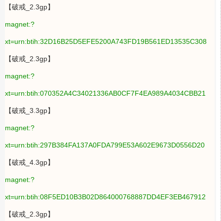
【破戒_2.3gp】
magnet:?
xt=urn:btih:32D16B25D5EFE5200A743FD19B561ED13535C308
【破戒_2.3gp】
magnet:?
xt=urn:btih:070352A4C34021336AB0CF7F4EA989A4034CBB21
【破戒_3.3gp】
magnet:?
xt=urn:btih:297B384FA137A0FDA799E53A602E9673D0556D20
【破戒_4.3gp】
magnet:?
xt=urn:btih:08F5ED10B3B02D864000768887DD4EF3EB467912
【破戒_2.3gp】