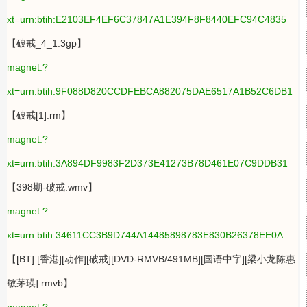
xt=urn:btih:E2103EF4EF6C37847A1E394F8F8440EFC94C4835
【破戒_4_1.3gp】
magnet:?
xt=urn:btih:9F088D820CCDFEBCA882075DAE6517A1B52C6DB1
【破戒[1].rm】
magnet:?
xt=urn:btih:3A894DF9983F2D373E41273B78D461E07C9DDB31
【398期-破戒.wmv】
magnet:?
xt=urn:btih:34611CC3B9D744A14485898783E830B26378EE0A
【[BT] [香港][动作][破戒][DVD-RMVB/491MB][国语中字][梁小龙陈惠
敏茅瑛].rmvb】