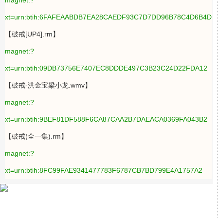
magnet:?
xt=urn:btih:6FAFEAABDB7EA28CAEDF93C7D7DD96B78C4D6B4D
【破戒[UP4].rm】
magnet:?
xt=urn:btih:09DB73756E7407EC8DDDE497C3B23C24D22FDA12
【破戒-洪金宝梁小龙.wmv】
magnet:?
xt=urn:btih:9BEF81DF588F6CA87CAA2B7DAEACA0369FA043B2
【破戒(全一集).rm】
magnet:?
xt=urn:btih:8FC99FAE9341477783F6787CB7BD799E4A1757A2