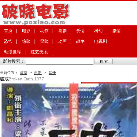
首页
电影
动作
喜剧
爱情
科幻
剧情
恐怖
惊险
冒险
动画
战争
电视剧
动漫世界
综艺天地
影片搜索：
当前位置：
首页
>
电影
>
其他
破戒
Broken Oath 1977