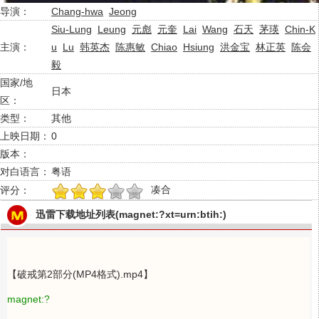
导演：
Chang-hwa
Jeong
Siu-Lung
Leung
元彪
元奎
Lai
Wang
石天
茅瑛
Chin-K
主演：
u
Lu
韩英杰
陈惠敏
Chiao
Hsiung
洪金宝
林正英
陈会
毅
国家/地
日本
区：
类型：
其他
上映日期：
0
版本：
对白语言：
粤语
凑合
评分：
1
2
3
4
5
迅雷下载地址列表(magnet:?xt=urn:btih:)
【破戒第2部分(MP4格式).mp4】
magnet:?