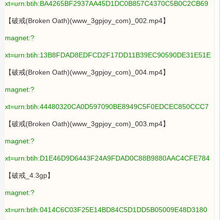
xt=urn:btih:BA4265BF2937AA45D1DC0B857C4370C5B0C2CB69
【破戒(Broken Oath)(www_3gpjoy_com)_002.mp4】
magnet:?
xt=urn:btih:13B8FDAD8EDFCD2F17DD11B39EC90590DE31E51E
【破戒(Broken Oath)(www_3gpjoy_com)_004.mp4】
magnet:?
xt=urn:btih:44480320CA0D597090BE8949C5F0EDCEC850CCC7
【破戒(Broken Oath)(www_3gpjoy_com)_003.mp4】
magnet:?
xt=urn:btih:D1E46D9D6443F24A9FDAD0C88B9880AAC4CFE784
【破戒_4.3gp】
magnet:?
xt=urn:btih:0414C6C03F25E14BD84C5D1DD5B05009E48D3180