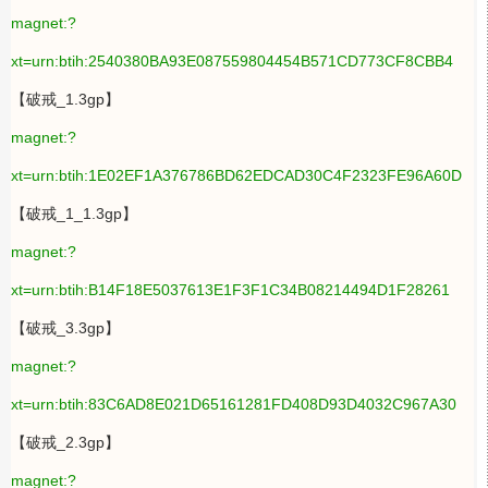
magnet:?
xt=urn:btih:2540380BA93E087559804454B571CD773CF8CBB4
【破戒_1.3gp】
magnet:?
xt=urn:btih:1E02EF1A376786BD62EDCAD30C4F2323FE96A60D
【破戒_1_1.3gp】
magnet:?
xt=urn:btih:B14F18E5037613E1F3F1C34B08214494D1F28261
【破戒_3.3gp】
magnet:?
xt=urn:btih:83C6AD8E021D65161281FD408D93D4032C967A30
【破戒_2.3gp】
magnet:?