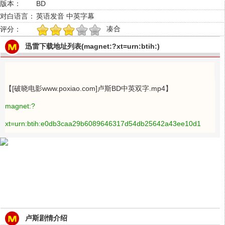
版本：
BD
对白语言：
英语发音 中英字幕
凑合
评分：
1
2
3
4
5
迅雷下载地址列表(magnet:?xt=urn:btih:)
【[破晓电影www.poxiao.com]卢斯BD中英双字.mp4】
magnet:?
xt=urn:btih:e0db3caa29b6089646317d54db25642a43ee10d1
卢斯剧情介绍