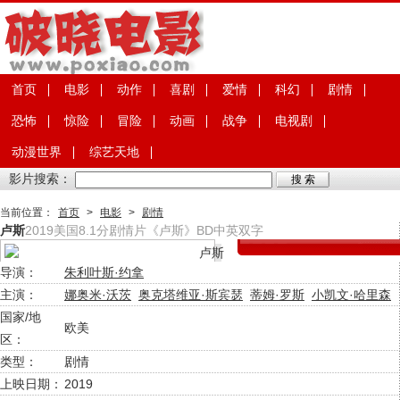
首页
电影
动作
喜剧
爱情
科幻
剧情
恐怖
惊险
冒险
动画
战争
电视剧
动漫世界
综艺天地
影片搜索：
当前位置：
首页
>
电影
>
剧情
卢斯
2019美国8.1分剧情片《卢斯》BD中英双字
导演：
朱利叶斯·约拿
主演：
娜奥米·沃茨
奥克塔维亚·斯宾瑟
蒂姆·罗斯
小凯文·哈里森
国家/地
欧美
区：
类型：
剧情
上映日期：
2019