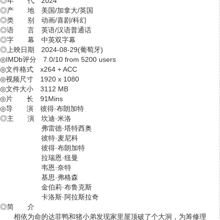
◎年 代 2024
◎产 地 美国/加拿大/英国
◎类 别 动画/喜剧/科幻
◎语 言 英语/汉语普通话
◎字 幕 中英双字幕
◎上映日期 2024-08-29(葡萄牙)
◎IMDb评分 7.0/10 from 5200 users
◎文件格式 x264 + ACC
◎视频尺寸 1920 x 1080
◎文件大小 3112 MB
◎片 长 91Mins
◎导 演 彼得·布朗加特
◎主 演 坎迪·米洛
弗雷德·塔特西奥
彼特·麦尼科
彼得·布朗加特
拉瑞恩·纽曼
韦恩·奈特
基思·弗格森
金伯莉·布鲁克斯
卡洛斯·阿拉斯拉奇
◎简 介
相依为命的达菲鸭和猪小弟发现家里屋顶破了个大洞，为筹修理