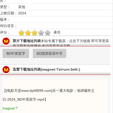
区：
类型：
其他
上映日期：
2024
版本：
对白语言：
凑合
评分：
1
2
3
4
5
荐片下载地址列表
本站专属下载器：点击下方链接 即可享受高
速下载和在线播放 专治迅雷无法下载
BD中英双字
BD国英双语中字
迅雷下载地址列表(magnet:?xt=urn:btih:)
【[电影天堂www.dytt8899.com]乐一通大电影：地球爆炸之
日-2024_BD中英双字.mp4】
magnet:?