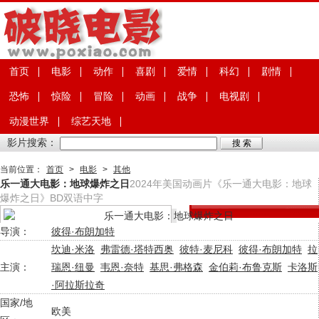
首页
电影
动作
喜剧
爱情
科幻
剧情
恐怖
惊险
冒险
动画
战争
电视剧
动漫世界
综艺天地
影片搜索：
当前位置：
首页
>
电影
>
其他
乐一通大电影：地球爆炸之日
2024年美国动画片《乐一通大电影：地球
爆炸之日》BD双语中字
导演：
彼得·布朗加特
坎迪·米洛
弗雷德·塔特西奥
彼特·麦尼科
彼得·布朗加特
拉
主演：
瑞恩·纽曼
韦恩·奈特
基思·弗格森
金伯莉·布鲁克斯
卡洛斯
·阿拉斯拉奇
国家/地
欧美