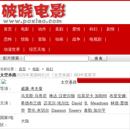
首页
电影
动作
喜剧
爱情
科幻
剧情
恐怖
惊险
冒险
动画
战争
电视剧
动漫世界
综艺天地
影片搜索：
当前位置：
首页
>
电影
>
科幻
太空杀路
2025年美国科幻片《太空杀路》BD中英双字
导演：
威廉·考夫曼
马克斯·马蒂尼
琳达·汉密尔顿
拉莫尼卡·加勒特
布里安娜·
主演：
希德布兰德
迈克尔·埃尔比
David
B.
Meadows
林德·爱德
华
贾伦·米切尔
Dawson
Towery
泰勒·加尔平
国家/地
大陆
区：