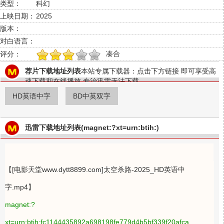
类型：
科幻
上映日期：
2025
版本：
对白语言：
凑合
评分：
1
2
3
4
5
荐片下载地址列表
本站专属下载器：点击下方链接 即可享受高
速下载和在线播放 专治迅雷无法下载
HD英语中字
BD中英双字
迅雷下载地址列表(magnet:?xt=urn:btih:)
【[电影天堂www.dytt8899.com]太空杀路-2025_HD英语中
字.mp4】
magnet:?
xt=urn:btih:fc1144435892a698198fe779d4b5bf339f20afca