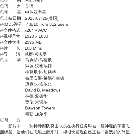
◎类 别 科幻/动作
◎语 言 英语
◎字 幕 中英双字幕
◎上映日期 2025-07-25(美国)
◎IMDb评分 4.8/10 from 812 users
◎文件格式 x264 + ACC
◎视频尺寸 1920 x 1080
◎文件大小 2596 MB
◎片 长 108 Mins
◎导 演 威廉·考夫曼
◎主 演 马克斯·马蒂尼
琳达·汉密尔顿
拉莫尼卡·加勒特
布里安娜·希德布兰德
迈克尔·埃尔比
David B. Meadows
林德·爱德华
贾伦·米切尔
Dawson Towery
泰勒·加尔平
◎简 介
影片中，一队特种部队突击队员在执行任务时被一艘神秘的宇宙飞
船绑架。当他们在飞船上醒来时，却很快发现自己正被一群残忍的外星