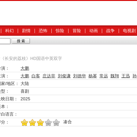
科幻
剧情
恐怖
惊险
冒险
动画
战争
电视剧
剧片《长安的荔枝》HD国语中英双字
导演：
大鹏
主演：
大鹏
白客
庄达菲
刘俊谦
刘德华
杨幂
常远
魏翔
王迅
孙
国家/地区：
大陆
类型：
喜剧
上映日期：
2025
版本：
对白语言：
凑合
评分：
1
2
3
4
5