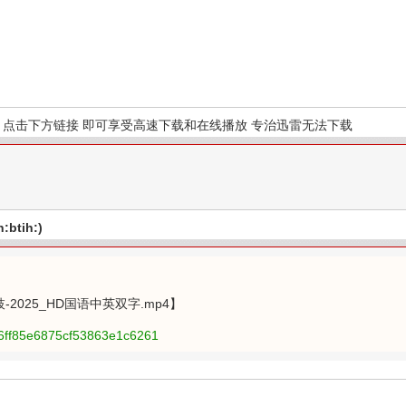
点击下方链接 即可享受高速下载和在线播放 专治迅雷无法下载
btih:)
荔枝-2025_HD国语中英双字.mp4】
56ff85e6875cf53863e1c6261