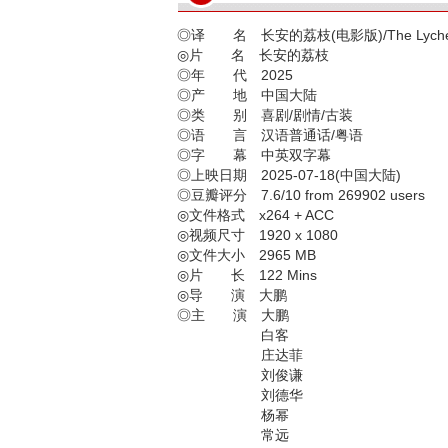
◎译 名 长安的荔枝(电影版)/The Lychee Ro
◎片 名 长安的荔枝
◎年 代 2025
◎产 地 中国大陆
◎类 别 喜剧/剧情/古装
◎语 言 汉语普通话/粤语
◎字 幕 中英双字幕
◎上映日期 2025-07-18(中国大陆)
◎豆瓣评分 7.6/10 from 269902 users
◎文件格式 x264 + ACC
◎视频尺寸 1920 x 1080
◎文件大小 2965 MB
◎片 长 122 Mins
◎导 演 大鹏
◎主 演 大鹏
白客
庄达菲
刘俊谦
刘德华
杨幂
常远