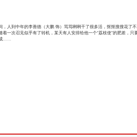
，人到中年的李善德（大鹏 饰）骂骂咧咧干了很多活，抠抠搜搜花了不
随着一次召见似乎有了转机，某天有人安排给他一个“荔枝使”的肥差，只
成……