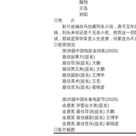
魏翔
王迅
孙阳
◎简 介
影片改编自马伯庸同名小说，唐天宝年间
钱，到头来却还是个无名小吏。然而这一切
成，那就是荣华富贵人生逆袭，但要是办不
◎获奖情况
第38届中国电影金鸡奖(2025)
最佳故事片(提名)
最佳导演(提名) 大鹏
最佳男主角(提名) 大鹏
最佳摄影(提名) 王博学
最佳美术(提名) 王竞
最佳音乐(提名) 翟锦彦
第20届中国长春电影节(2025)
金鹿奖 评委会大奖(提名)
金鹿奖 最佳导演(提名) 大鹏
金鹿奖 最佳摄影(提名) 王博学
金鹿奖 最佳音乐(提名) 翟锦彦
◎影片截图