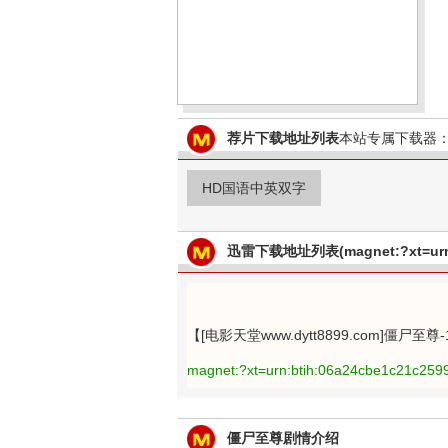
荐片下载地址列表
本站专属下载器：
HD国语中英双字
迅雷下载地址列表(magnet:?xt=urn:
【[电影天堂www.dytt8899.com]僵尸至
magnet:?xt=urn:btih:06a24cbe1c21c25
僵尸至尊剧情介绍