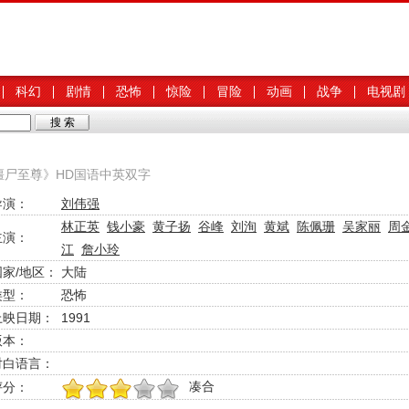
科幻
剧情
恐怖
惊险
冒险
动画
战争
电视剧
僵尸至尊》HD国语中英双字
导演：
刘伟强
林正英
钱小豪
黄子扬
谷峰
刘洵
黄斌
陈佩珊
吴家丽
周
主演：
江
詹小玲
国家/地区：
大陆
类型：
恐怖
上映日期：
1991
版本：
对白语言：
凑合
评分：
1
2
3
4
5