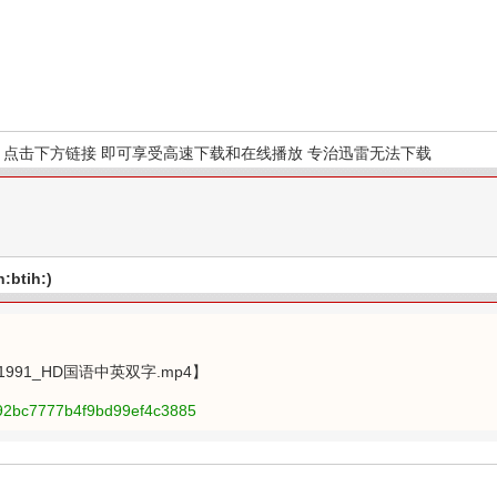
点击下方链接 即可享受高速下载和在线播放 专治迅雷无法下载
btih:)
尊-1991_HD国语中英双字.mp4】
992bc7777b4f9bd99ef4c3885