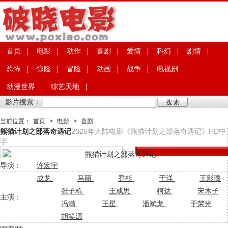
首页
电影
动作
喜剧
爱情
科幻
剧情
恐怖
惊险
冒险
动画
战争
电视剧
动漫世界
综艺天地
影片搜索：
当前位置：
首页
>
电影
>
喜剧
熊猫计划之部落奇遇记
2026年大陆电影《熊猫计划之部落奇遇记》HD中
字
导演：
许宏宇
成龙
马丽
乔杉
于洋
王影璐
张子栋
王成思
柯达
宋木子
主演：
冯满
王星
潘斌龙
于荣光
胡笑源