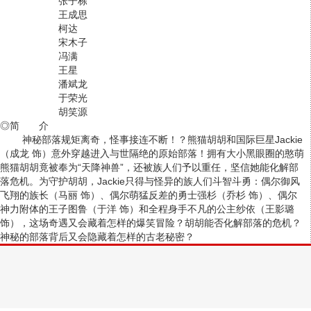
张子栋
王成思
柯达
宋木子
冯满
王星
潘斌龙
于荣光
胡笑源
◎简 介
神秘部落规矩离奇，怪事接连不断！？熊猫胡胡和国际巨星Jackie
（成龙 饰）意外穿越进入与世隔绝的原始部落！拥有大小黑眼圈的憨萌
熊猫胡胡竟被奉为“天降神兽”，还被族人们予以重任，坚信她能化解部
落危机。为守护胡胡，Jackie只得与怪异的族人们斗智斗勇：偶尔御风
飞翔的族长（马丽 饰）、偶尔萌猛反差的勇士强杉（乔杉 饰）、偶尔
神力附体的王子图鲁（于洋 饰）和全程身手不凡的公主纱依（王影璐
饰），这场奇遇又会藏着怎样的爆笑冒险？胡胡能否化解部落的危机？
神秘的部落背后又会隐藏着怎样的古老秘密？