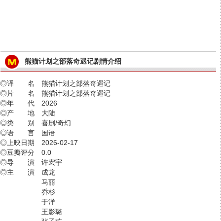
熊猫计划之部落奇遇记剧情介绍
◎译 名 熊猫计划之部落奇遇记
◎片 名 熊猫计划之部落奇遇记
◎年 代 2026
◎产 地 大陆
◎类 别 喜剧/奇幻
◎语 言 国语
◎上映日期 2026-02-17
◎豆瓣评分 0.0
◎导 演 许宏宇
◎主 演 成龙
马丽
乔杉
于洋
王影璐