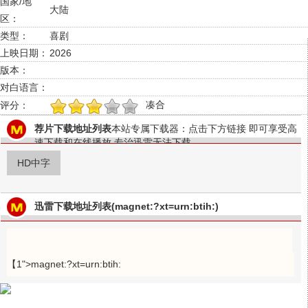
国家/地
大陆
区：
类型：
喜剧
上映日期：
2026
版本：
对白语言：
凑合
评分：
1
2
3
4
5
荐片下载地址列表
本站专属下载器：点击下方链接 即可享受高
速下载和在线播放 专治迅雷无法下载
HD中字
迅雷下载地址列表(magnet:?xt=urn:btih:)
【1">magnet:?xt=urn:btih: