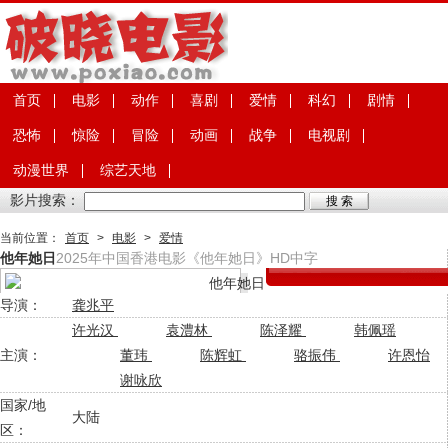
首页
电影
动作
喜剧
爱情
科幻
剧情
恐怖
惊险
冒险
动画
战争
电视剧
动漫世界
综艺天地
影片搜索：
当前位置：
首页
>
电影
>
爱情
他年她日
2025年中国香港电影《他年她日》HD中字
导演：
龚兆平
许光汉
袁澧林
陈泽耀
韩佩瑶
主演：
董玮
陈辉虹
骆振伟
许恩怡
谢咏欣
国家/地
大陆
区：