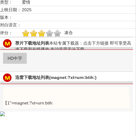
类型：
爱情
上映日期：
2025
版本：
对白语言：
凑合
评分：
1
2
3
4
5
荐片下载地址列表
本站专属下载器：点击下方链接 即可享受高
速下载和在线播放 专治迅雷无法下载
HD中字
迅雷下载地址列表(magnet:?xt=urn:btih:)
【1">magnet:?xt=urn:btih: