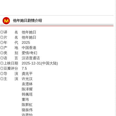
他年她日剧情介绍
◎译 名 他年她日
◎片 名 他年她日
◎年 代 2025
◎产 地 中国香港
◎类 别 爱情/奇幻
◎语 言 汉语普通话
◎上映日期 2025-12-31(中国大陆)
◎豆瓣评分 7.5
◎导 演 龚兆平
◎主 演 许光汉
袁澧林
陈泽耀
韩佩瑶
董玮
陈辉虹
骆振伟
许恩怡