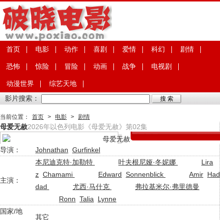
首页
电影
动作
喜剧
爱情
科幻
剧情
恐怖
惊险
冒险
动画
战争
电视剧
动漫世界
综艺天地
影片搜索：
当前位置：
首页
>
电影
>
剧情
母爱无赦
2026年以色列电影《母爱无赦》第02集
导演：
Johnathan
Gurfinkel
本尼迪克特·加勒特
叶夫根尼娅·冬妮娜
Lira
z
Chamami
Edward
Sonnenblick
Amir
Had
主演：
dad
尤西·马什克
弗拉基米尔·弗里德曼
Ronn
Talia
Lynne
国家/地
其它