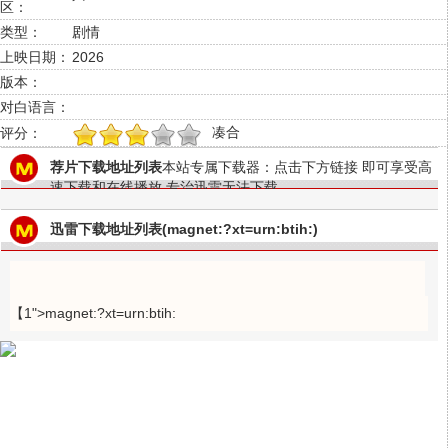
区：
类型：
剧情
上映日期：
2026
版本：
对白语言：
凑合
评分：
1
2
3
4
5
荐片下载地址列表
本站专属下载器：点击下方链接 即可享受高
速下载和在线播放 专治迅雷无法下载
迅雷下载地址列表(magnet:?xt=urn:btih:)
【1">magnet:?xt=urn:btih: