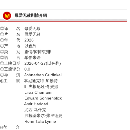
母爱无赦剧情介绍
◎译 名 母爱无赦
◎片 名 母爱无赦
◎年 代 2026
◎产 地 以色列
◎类 别 剧情/惊悚/犯罪
◎语 言 希伯来语
◎上映日期 2026-04-27(以色列)
◎豆瓣评分 0.0
◎导 演 Johnathan Gurfinkel
◎主 演 本尼迪克特·加勒特
叶夫根尼娅·冬妮娜
Liraz Chamami
Edward Sonnenblick
Amir Haddad
尤西·马什克
弗拉基米尔·弗里德曼
Ronn Talia Lynne
◎简 介