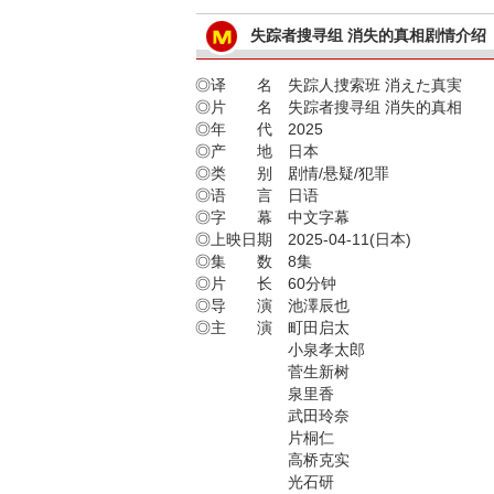
失踪者搜寻组 消失的真相剧情介绍
◎译 名 失踪人捜索班 消えた真実
◎片 名 失踪者搜寻组 消失的真相
◎年 代 2025
◎产 地 日本
◎类 别 剧情/悬疑/犯罪
◎语 言 日语
◎字 幕 中文字幕
◎上映日期 2025-04-11(日本)
◎集 数 8集
◎片 长 60分钟
◎导 演 池澤辰也
◎主 演 町田启太
小泉孝太郎
菅生新树
泉里香
武田玲奈
片桐仁
高桥克实
光石研