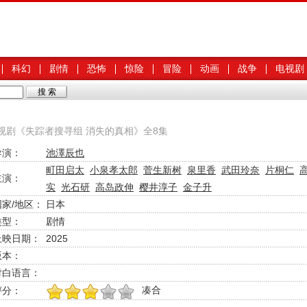
科幻
剧情
恐怖
惊险
冒险
动画
战争
电视剧
电视剧《失踪者搜寻组 消失的真相》全8集
导演：
池澤辰也
町田启太
小泉孝太郎
菅生新树
泉里香
武田玲奈
片桐仁
主演：
实
光石研
高岛政伸
樱井淳子
金子升
国家/地区：
日本
类型：
剧情
上映日期：
2025
版本：
对白语言：
凑合
评分：
1
2
3
4
5