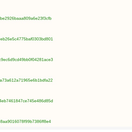
0cbe2926baaa809a6e23f3cfb
49eb26e5c4775baf0303bd801
7c9ec6d9cd49bb0f04281ace3
d0a73a612a71965e6b1bdfa22
864eb7461847ce745e486d85d
b8aa9016078f99b7386ff8e4