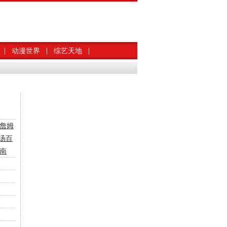
动漫世界
综艺天地
詹姆
汤百
萨南