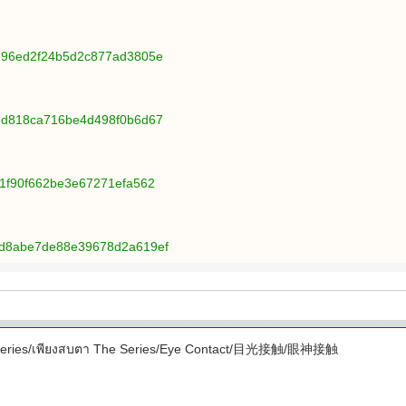
1696ed2f24b5d2c877ad3805e
eed818ca716be4d498f0b6d67
c1f90f662be3e67271efa562
1d8abe7de88e39678d2a619ef
ries/เพียงสบตา The Series/Eye Contact/目光接触/眼神接触