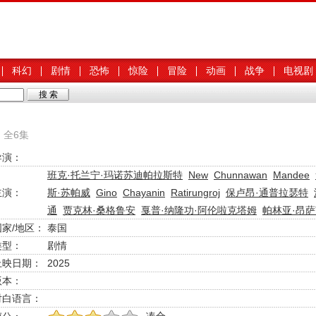
科幻
剧情
恐怖
惊险
冒险
动画
战争
电视剧
》全6集
导演：
班克·托兰宁·玛诺苏迪帕拉斯特
New
Chunnawan
Mandee
主演：
斯·苏帕威
Gino
Chayanin
Ratirungroj
保卢昂·通普拉瑟特
通
贾克林·桑格鲁安
戛普·纳隆功·阿伦啦克塔姆
帕林亚·昂
国家/地区：
泰国
类型：
剧情
上映日期：
2025
版本：
对白语言：