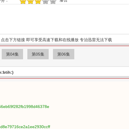
凑合
评分：
1
2
3
4
5
点击下方链接 即可享受高速下载和在线播放 专治迅雷无法下载
第04集
第05集
第06集
btih:)
e66eb69f282fb1998d46378e
4d8e79716ce2a1ee2930ccff