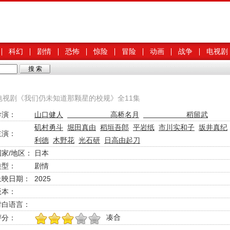
科幻
剧情
恐怖
惊险
冒险
动画
战争
电视剧
本电视剧《我们仍未知道那颗星的校规》全11集
导演：
山口健人
高桥名月
稻留武
矶村勇斗
堀田真由
稻垣吾郎
平岩纸
市川实和子
坂井真纪
主演：
利德
木野花
光石研
日高由起刀
国家/地区：
日本
类型：
剧情
上映日期：
2025
版本：
对白语言：
凑合
评分：
1
2
3
4
5