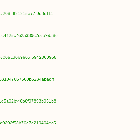
cf208fdf21215e77f0d8c111
5bc4425c762a339c2c6a99a8e
ec5005ad0b960afb9428609e5
5531047057560b6234abadff
c1d5a02bf40b0f97893b951b8
efd9393f58b76a7e219404ec5