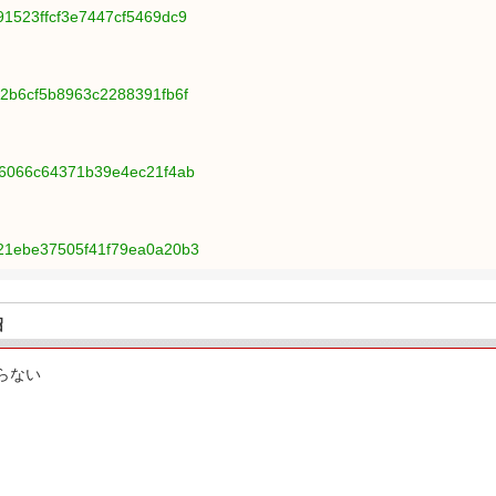
91523ffcf3e7447cf5469dc9
92b6cf5b8963c2288391fb6f
4b6066c64371b39e4ec21f4ab
521ebe37505f41f79ea0a20b3
绍
らない