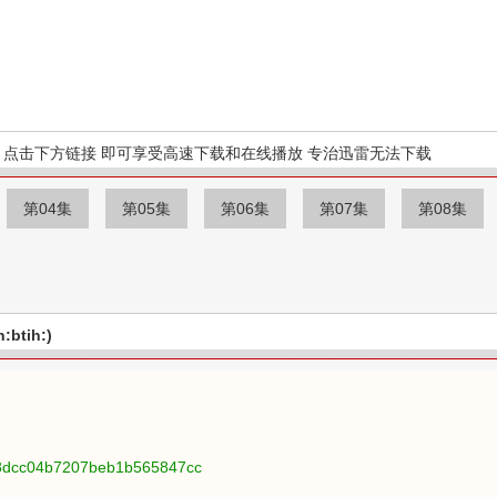
点击下方链接 即可享受高速下载和在线播放 专治迅雷无法下载
第04集
第05集
第06集
第07集
第08集
btih:)
f8dcc04b7207beb1b565847cc