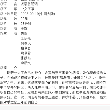
◎语 言 汉语普通话
◎字 幕 中文字幕
◎上映日期 2025-09-19(中国大陆)
◎集 数 22集
◎片 长 25分钟
◎导 演 王辉
◎主 演 陈瑶
全伊伦
何奉天
蔡卓音
姚卓君
张媛钰
李楷文
◎简 介
周若兮为了自己的野心，舍弃与燕王李晏的感情，处心积虑嫁给太
子。在她即将权倾天下之际，被李晏以“清君侧，诛妖后”为名，生擒于
后宫之中。原来，这是李晏痴心的救赎，他打算带她远走高飞，却不料
中了皇帝的阴谋，两人死在皇城之下。在生命的最后一刻，周若兮终于
明白自己的错处，发誓若有来世绝不重蹈覆辙，而故事竟真的奇迹般回
到伊始。这一次，周若兮想要修正错误、保护李晏，只是没料到，最大
的对手竟是三年前的自己……