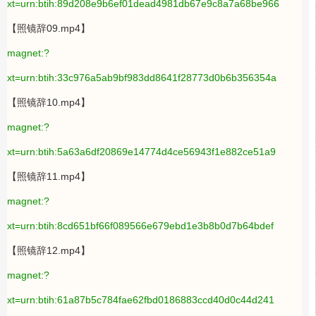
xt=urn:btih:89d208e9b6ef01dead4981db67e9c8a7a68be966
【照镜辞09.mp4】
magnet:?
xt=urn:btih:33c976a5ab9bf983dd8641f28773d0b6b356354a
【照镜辞10.mp4】
magnet:?
xt=urn:btih:5a63a6df20869e14774d4ce56943f1e882ce51a9
【照镜辞11.mp4】
magnet:?
xt=urn:btih:8cd651bf66f089566e679ebd1e3b8b0d7b64bdef
【照镜辞12.mp4】
magnet:?
xt=urn:btih:61a87b5c784fae62fbd0186883ccd40d0c44d241