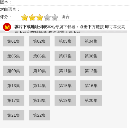
版本：
对白语言：
凑合
评分：
1
2
3
4
5
荐片下载地址列表
本站专属下载器：点击下方链接 即可享受高
速下载和在线播放 专治迅雷无法下载
第01集
第02集
第03集
第04集
第05集
第06集
第07集
第08集
第09集
第10集
第11集
第12集
第13集
第14集
第15集
第16集
第17集
第18集
第19集
第20集
第21集
第22集