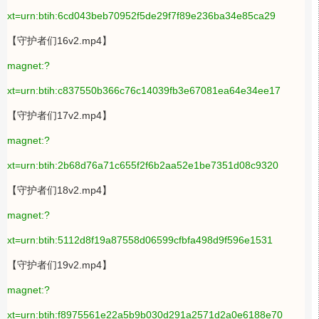
xt=urn:btih:6cd043beb70952f5de29f7f89e236ba34e85ca29
【守护者们16v2.mp4】
magnet:?
xt=urn:btih:c837550b366c76c14039fb3e67081ea64e34ee17
【守护者们17v2.mp4】
magnet:?
xt=urn:btih:2b68d76a71c655f2f6b2aa52e1be7351d08c9320
【守护者们18v2.mp4】
magnet:?
xt=urn:btih:5112d8f19a87558d06599cfbfa498d9f596e1531
【守护者们19v2.mp4】
magnet:?
xt=urn:btih:f8975561e22a5b9b030d291a2571d2a0e6188e70