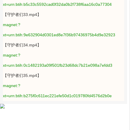
xt=urn:btih:b5c33c5592cad0f32da0b2f738f6aa16c0a77304
【守护者们33.mp4】
magnet:?
xt=urn:btih:9e632904d0301ed8e7f36b97436975b4d9e32923
【守护者们34.mp4】
magnet:?
xt=urn:btih:0c1482193a09f501fb23d68dc7b21e098a7efdd3
【守护者们35.mp4】
magnet:?
xt=urn:btih:b275f0c611ec221efe50d1c019780fd4576d2b0e