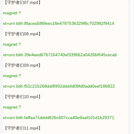
【守护者们07.mp4】
magnet:?
xt=urn:btih:8facea586feec18e4787536329f8c702982f9414
【守护者们08.mp4】
magnet:?
xt=urn:btih:39e4eed6767164740ef339662a0426bf545cecab
【守护者们09.mp4】
magnet:?
xt=urn:btih:f52c215268daf8992ddd4d08fd0add0eef186822
【守护者们10.mp4】
magnet:?
xt=urn:btih:faffaa71dddd626c607cca40e9aaf101d1b29371
【守护者们11.mp4】