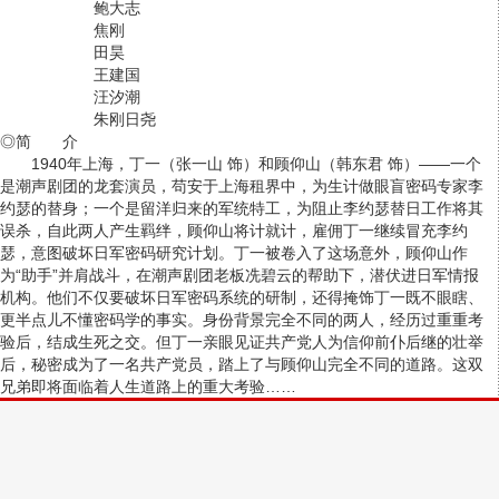
鲍大志
焦刚
田昊
王建国
汪汐潮
朱刚日尧
◎简 介
1940年上海，丁一（张一山 饰）和顾仰山（韩东君 饰）——一个
是潮声剧团的龙套演员，苟安于上海租界中，为生计做眼盲密码专家李
约瑟的替身；一个是留洋归来的军统特工，为阻止李约瑟替日工作将其
误杀，自此两人产生羁绊，顾仰山将计就计，雇佣丁一继续冒充李约
瑟，意图破坏日军密码研究计划。丁一被卷入了这场意外，顾仰山作
为“助手”并肩战斗，在潮声剧团老板冼碧云的帮助下，潜伏进日军情报
机构。他们不仅要破坏日军密码系统的研制，还得掩饰丁一既不眼瞎、
更半点儿不懂密码学的事实。身份背景完全不同的两人，经历过重重考
验后，结成生死之交。但丁一亲眼见证共产党人为信仰前仆后继的壮举
后，秘密成为了一名共产党员，踏上了与顾仰山完全不同的道路。这双
兄弟即将面临着人生道路上的重大考验……