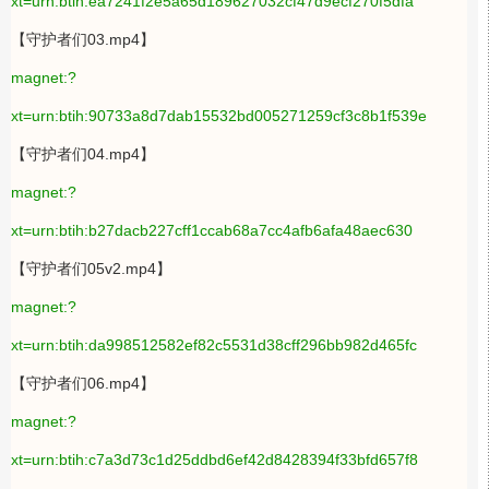
xt=urn:btih:ea7241f2e5a65d189627032cf47d9ecf270f5dfa
【守护者们03.mp4】
magnet:?
xt=urn:btih:90733a8d7dab15532bd005271259cf3c8b1f539e
【守护者们04.mp4】
magnet:?
xt=urn:btih:b27dacb227cff1ccab68a7cc4afb6afa48aec630
【守护者们05v2.mp4】
magnet:?
xt=urn:btih:da998512582ef82c5531d38cff296bb982d465fc
【守护者们06.mp4】
magnet:?
xt=urn:btih:c7a3d73c1d25ddbd6ef42d8428394f33bfd657f8