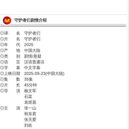
守护者们剧情介绍
◎译 名 守护者们
◎片 名 守护者们
◎年 代 2025
◎产 地 中国大陆
◎类 别 剧情/悬疑
◎语 言 汉语普通话
◎字 幕 中文字幕
◎上映日期 2025-09-23(中国大陆)
◎集 数 35集
◎片 长 45分钟
◎导 演 杨文军
石栾
袁煜晨
◎主 演 张一山
韩东君
张天爱
刘欢