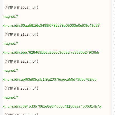
【守护者们20v2.mp4】
magnet:?
xt=urn:btih:60aa581f6c3499f0795579e05033e0ef09e49e87
【守护者们21v2.mp4】
magnet:?
xt=urn:btih:5be7628469b86a6c65c9d86cf783630e249f3f55
【守护者们22v2.mp4】
magnet:?
xt=urn:btih:aef63d83ccfc1f9a2307feaeca59d73b5c762feb
【守护者们23v2.mp4】
magnet:?
xt=urn:btih:c0945d357061e8e0f4665c41180aa74b36814b7a