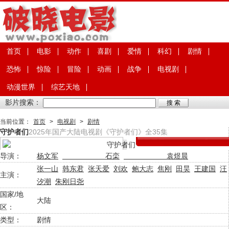
首页
电影
动作
喜剧
爱情
科幻
剧情
恐怖
惊险
冒险
动画
战争
电视剧
动漫世界
综艺天地
影片搜索：
当前位置：
首页
>
电视剧
>
剧情
守护者们
2025年国产大陆电视剧《守护者们》全35集
导演：
杨文军
石栾
袁煜晨
张一山
韩东君
张天爱
刘欢
鲍大志
焦刚
田昊
王建国
汪
主演：
汐潮
朱刚日尧
国家/地
大陆
区：
类型：
剧情