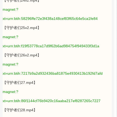
【守护者们24v2.mp4】
magnet:?
xt=urn:btih:58296ffe72e3f438a148cef83f65c64e5ca1fe84
【守护者们25v2.mp4】
magnet:?
xt=urn:btih:f19f53778ca17d9f62b6ad984754f949433f3d1a
【守护者们26v2.mp4】
magnet:?
xt=urn:btih:7217b9a2d932436ba81875e4930413b192fd7afd
【守护者们27.mp4】
magnet:?
xt=urn:btih:86f1144cf76b9420c16aaba217ef8287265c7227
【守护者们28.mp4】