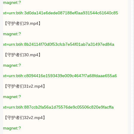
magnet:?
xt=urn:btih:3d0da141e6dede087188ef0aa931544c61640c85
【守护者们29.mp4】
magnet:?
xt=urn:btih:8b24114f70d0f53cfcb7e54f01ab7a31497ed84a
【守护者们30.mp4】
magnet:?
xt=urn:btih:c8094416e1593439e009c4647f7a68fdaae655a6
【守护者们31v2.mp4】
magnet:?
xt=urn:btih:887ccb2fa56a1d75576de9c05506c820e9facffa
【守护者们32v2.mp4】
magnet:?