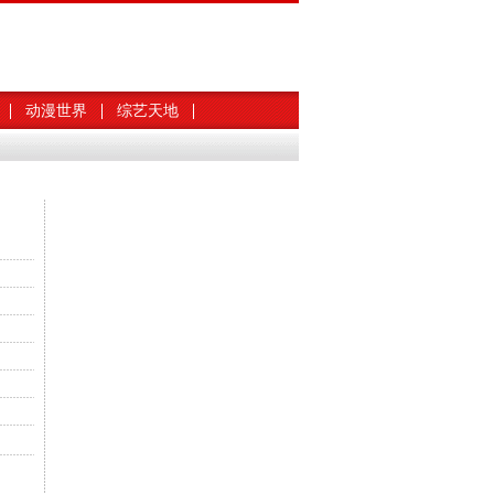
动漫世界
综艺天地