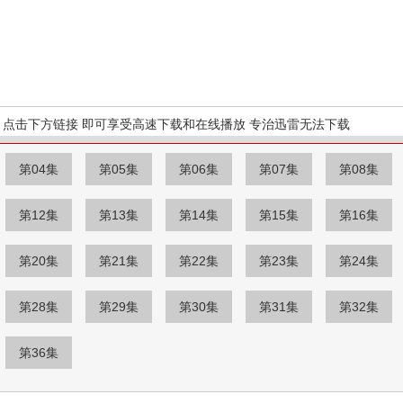
点击下方链接 即可享受高速下载和在线播放 专治迅雷无法下载
第04集
第05集
第06集
第07集
第08集
第12集
第13集
第14集
第15集
第16集
第20集
第21集
第22集
第23集
第24集
第28集
第29集
第30集
第31集
第32集
第36集