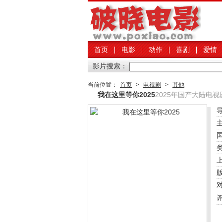
首页
电影
动作
喜剧
爱情
影片搜索：
当前位置：
首页
>
电视剧
>
其他
我在这里等你2025
2025年国产大陆电