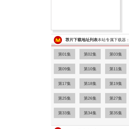
荐片下载地址列表
本站专属下载器：
第01集
第02集
第03集
第09集
第10集
第11集
第17集
第18集
第19集
第25集
第26集
第27集
第33集
第34集
第35集