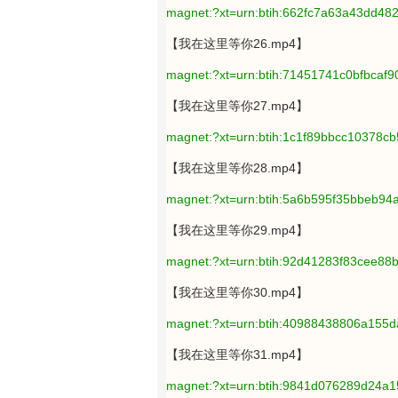
magnet:?xt=urn:btih:662fc7a63a43dd4
【我在这里等你26.mp4】
magnet:?xt=urn:btih:71451741c0bfbcaf9
【我在这里等你27.mp4】
magnet:?xt=urn:btih:1c1f89bbcc10378
【我在这里等你28.mp4】
magnet:?xt=urn:btih:5a6b595f35bbeb9
【我在这里等你29.mp4】
magnet:?xt=urn:btih:92d41283f83cee88b
【我在这里等你30.mp4】
magnet:?xt=urn:btih:40988438806a155
【我在这里等你31.mp4】
magnet:?xt=urn:btih:9841d076289d24