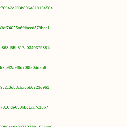
4c769a2c203b896e81916e50a
1b3df74025a6fdbccd879bcc1
04e868d55b517a0340379881a
d57c9f2a9fffd709f50dd3a6
8d9c2c3e83cba5bb6723e961
7e7816fde630bb61cc7c18b7