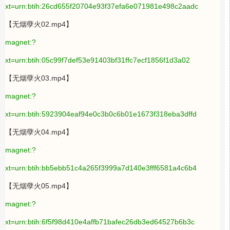
xt=urn:btih:26cd655f20704e93f37efa6e071981e498c2aadc
【无烟孽火02.mp4】
magnet:?
xt=urn:btih:05c99f7def53e91403bf31ffc7ecf1856f1d3a02
【无烟孽火03.mp4】
magnet:?
xt=urn:btih:5923904eaf94e0c3b0c6b01e1673f318eba3dffd
【无烟孽火04.mp4】
magnet:?
xt=urn:btih:bb5ebb51c4a265f3999a7d140e3fff6581a4c6b4
【无烟孽火05.mp4】
magnet:?
xt=urn:btih:6f5f98d410e4affb71bafec26db3ed64527b6b3c