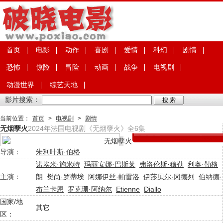
首页
电影
动作
喜剧
爱情
科幻
剧情
恐怖
惊险
冒险
动画
战争
电视剧
动漫世界
综艺天地
影片搜索：
当前位置：
首页
>
电视剧
>
剧情
无烟孽火
2024年法国电视剧《无烟孽火》全6集
导演：
朱利叶斯·伯格
诺埃米·施米特
玛丽安娜·巴斯莱
弗洛伦斯·穆勒
利奥·勒格
主演：
朗
樊尚·罗蒂埃
阿娜伊丝·帕雷洛
伊莎贝尔·冈德列
伯纳德·
布兰卡恩
罗克珊·阿纳尔
Etienne
Diallo
国家/地
其它
区：