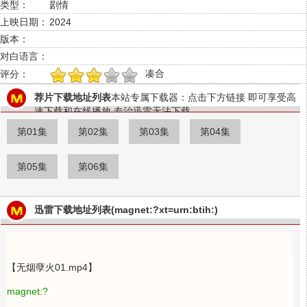
类型：
剧情
上映日期：
2024
版本：
对白语言：
凑合
评分：
1
2
3
4
5
荐片下载地址列表
本站专属下载器：点击下方链接 即可享受高
速下载和在线播放 专治迅雷无法下载
第01集
第02集
第03集
第04集
第05集
第06集
迅雷下载地址列表(magnet:?xt=urn:btih:)
【无烟孽火01.mp4】
magnet:?