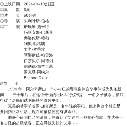
◎上映日期 2024-04-10(法国)
◎集 数 6集
◎片 长 50分钟
◎导 演 朱利叶斯·伯格
◎主 演 诺埃米·施米特
玛丽安娜·巴斯莱
弗洛伦斯·穆勒
利奥·勒格朗
樊尚·罗蒂埃
阿娜伊丝·帕雷洛
伊莎贝尔·冈德列
伯纳德·布兰卡恩
罗克珊·阿纳尔
Etienne Diallo
◎简 介
1994 年，阿尔卑斯山一个小村庄的邪教集体自杀事件成为头条新
闻······三十年后，在这个奇怪的社区举行仪式后，一名女子被杀，彻底
打破了居民们试图保持的微妙平衡。
完美的替罪羊哈罗·加齐斯是一名年轻的罪犯，他来到这个村庄是
要回归正常生活，现在却被指控犯有谋杀罪。
他决心证明自己的清白，并得到了艾达的一些意外帮助，艾达是一
名古怪的超级极客，正在寻找失踪的父亲······