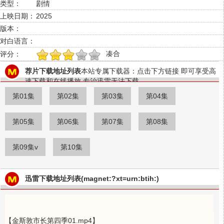
类型：
剧情
上映日期：
2025
版本：
对白语言：
凑合
评分：
1
2
3
4
5
荐片下载地址列表
本站专属下载器：点击下方链接 即可享受高
速下载和在线播放 专治迅雷无法下载
第01集
第02集
第03集
第04集
第05集
第06集
第07集
第08集
第09集v
第10集
迅雷下载地址列表(magnet:?xt=urn:btih:)
【金斯敦市长第四季01.mp4】