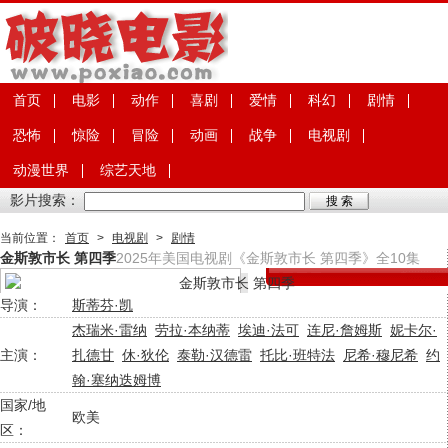
首页
电影
动作
喜剧
爱情
科幻
剧情
恐怖
惊险
冒险
动画
战争
电视剧
动漫世界
综艺天地
影片搜索：
当前位置：
首页
>
电视剧
>
剧情
金斯敦市长 第四季
2025年美国电视剧《金斯敦市长 第四季》全10集
导演：
斯蒂芬·凯
杰瑞米·雷纳
劳拉·本纳蒂
埃迪·法可
连尼·詹姆斯
妮卡尔·
主演：
扎德甘
休·狄伦
泰勒·汉德雷
托比·班特法
尼希·穆尼希
约
翰·塞纳迭姆博
国家/地
欧美
区：