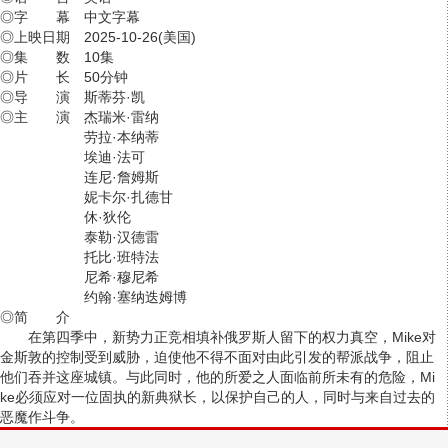
◎字 幕 中文字幕
◎上映日期 2025-10-26(美国)
◎集 数 10集
◎片 长 50分钟
◎导 演 斯蒂芬·凯
◎主 演 杰瑞米·雷纳
劳拉·本纳蒂
埃迪·法可
连尼·詹姆斯
妮卡尔·扎德甘
休·狄伦
泰勒·汉德雷
托比·班特法
尼希·穆尼希
约翰·塞纳迭姆博
◎简 介
在第四季中，新势力正竞相填补俄罗斯人留下的权力真空，Mike对
金斯敦的控制受到威胁，迫使他不得不面对由此引发的帮派战争，阻止
他们吞并这座城镇。与此同时，他的所爱之人面临前所未有的危险，Mi
ke必须应对一位固执的新典狱长，以保护自己的人，同时与来自过去的
恶魔作斗争。