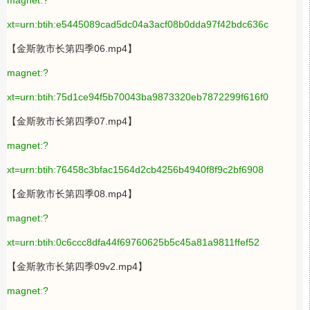
magnet:?
xt=urn:btih:e5445089cad5dc04a3acf08b0dda97f42bdc636c
【金斯敦市长第四季06.mp4】
magnet:?
xt=urn:btih:75d1ce94f5b70043ba9873320eb7872299f616f0
【金斯敦市长第四季07.mp4】
magnet:?
xt=urn:btih:76458c3bfac1564d2cb4256b4940f8f9c2bf6908
【金斯敦市长第四季08.mp4】
magnet:?
xt=urn:btih:0c6ccc8dfa44f69760625b5c45a81a9811ffef52
【金斯敦市长第四季09v2.mp4】
magnet:?