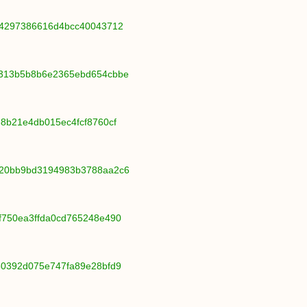
364297386616d4bcc40043712
8b313b5b8b6e2365ebd654cbbe
e8b21e4db015ec4fcf8760cf
a620bb9bd3194983b3788aa2c6
6f750ea3ffda0cd765248e490
250392d075e747fa89e28bfd9