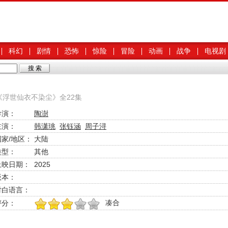
科幻
剧情
恐怖
惊险
冒险
动画
战争
电视剧
《浮世仙衣不染尘》全22集
导演：
陶澍
主演：
韩潇珧
张钰涵
周子浔
国家/地区：
大陆
类型：
其他
上映日期：
2025
版本：
对白语言：
凑合
评分：
1
2
3
4
5