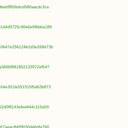
3dbeb9f50bdcd580aacdc3ca
e31d4d9725c90e6e0f6bba189
210647e256124b2d3e268d73b
6a3666f881802133972ef547
e464e301fe591915f5d63b873
652d0f8143efed444c115a59
b67aeacfb6f9030d46dfa760