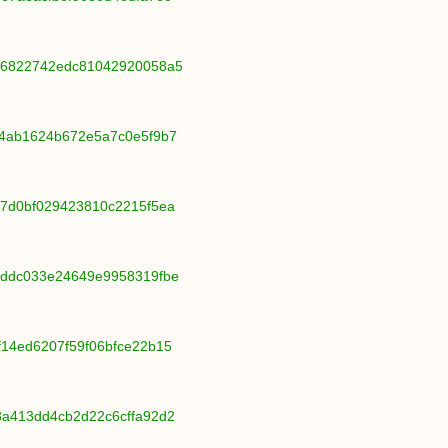
706822742edc81042920058a5
494ab1624b672e5a7c0e5f9b7
6e7d0bf029423810c2215f5ea
18ddc033e24649e9958319fbe
f14ed6207f59f06bfce22b15
78a413dd4cb2d22c6cffa92d2