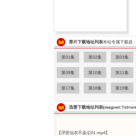
荐片下载地址列表
本站专属下载器：
第01集
第02集
第03集
第09集
第10集
第11集
第17集
第18集
第19集
迅雷下载地址列表(magnet:?xt=urn:
【浮世仙衣不染尘01.mp4】