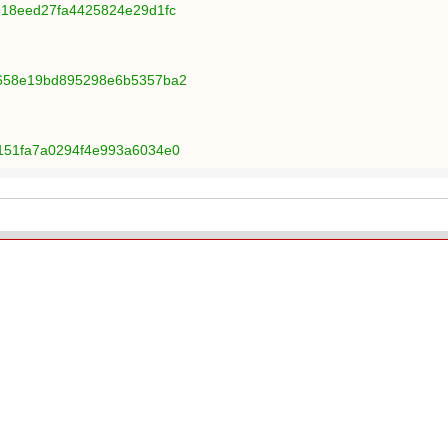
2518eed27fa4425824e29d1fc
3a658e19bd895298e6b5357ba2
9151fa7a0294f4e993a6034e0