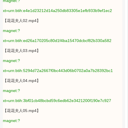
magnet:?
xt=urn:btih:e4e1d23212d14a250db83305e1efb933b9ef1ec2
【花花夫人02.mp4】
magnet:?
xt=urn:btih:ed26a170205c80d1f4ba15470dcbcf82b330a582
【花花夫人03.mp4】
magnet:?
xt=urn:btih:5294d72a2667f0bc443d06b0702a0a7b28392bc1
【花花夫人04.mp4】
magnet:?
xt=urn:btih:3bf01cb48bcbd59c6edb62e3421200f190e7c927
【花花夫人05.mp4】
magnet:?