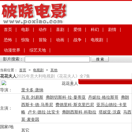
首页
电影
动作
喜剧
爱情
科幻
剧情
恐怖
惊险
冒险
动画
战争
电视剧
动漫世界
综艺天地
影片搜索：
当前位置：
首页
>
电视剧
>
其他
花花夫人
2025年意大利电视剧《花花夫人》全7集
导演：
里卡多·唐纳
马克·刘易斯
弗朗切斯科·拉·曼蒂亚
丹妮拉·格拉斯哥
弗朗
西斯卡·德·马蒂尼
费德里科·斯克里巴尼
亚历山德拉·卡里
主演：
略
卢卡·德拉·比安卡
弗朗西斯科·科勒拉
塔妮亚·沃森
马西
莫·麦奎因
国家/地
其它