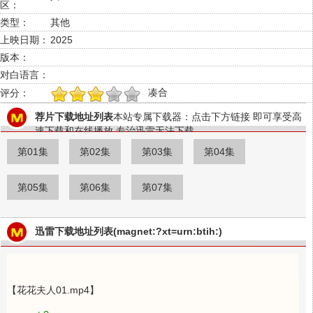
区：
类型：
其他
上映日期：
2025
版本：
对白语言：
凑合
评分：
1
2
3
4
5
荐片下载地址列表
本站专属下载器：点击下方链接 即可享受高
速下载和在线播放 专治迅雷无法下载
第01集
第02集
第03集
第04集
第05集
第06集
第07集
迅雷下载地址列表(magnet:?xt=urn:btih:)
【花花夫人01.mp4】