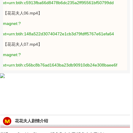
xt=urn:btih:c5913fba66d8478b6dc235a2ff95561bf50799dd
【花花夫人06.mp4】
magnet:?
xt=urn:btih:148a522d30740472e1cb3d79fdff5767e61efa64
【花花夫人07.mp4】
magnet:?
xt=urn:btih:c56bc8b76ad1643ba23db90910db24e308baee6f
花花夫人剧情介绍