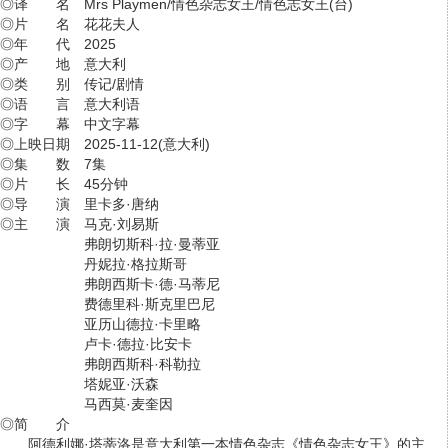
◎译 名 Mrs Playmen/情色杂志女王/情色志女王(台)
◎片 名 花花夫人
◎年 代 2025
◎产 地 意大利
◎类 别 传记/剧情
◎语 言 意大利语
◎字 幕 中文字幕
◎上映日期 2025-11-12(意大利)
◎集 数 7集
◎片 长 45分钟
◎导 演 里卡多·唐纳
◎主 演 马克·刘易斯
弗朗切斯科·拉·曼蒂亚
丹妮拉·格拉斯哥
弗朗西斯卡·德·马蒂尼
费德里科·斯克里巴尼
亚历山德拉·卡里略
卢卡·德拉·比安卡
弗朗西斯科·科勒拉
塔妮亚·沃森
马西莫·麦奎因
◎简 介
阿德利娜·塔蒂洛是意大利第一本情色杂志《情色杂志女王》的主