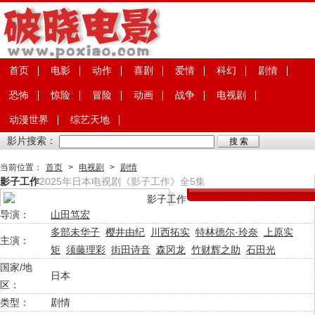
首页
电影
动作
喜剧
爱情
科幻
剧情
恐怖
惊险
冒险
动画
战争
电视剧
动漫世界
综艺天地
影片搜索：
当前位置：
首页
>
电视剧
>
剧情
影子工作
2025年日本电视剧《影子工作》全5集
导演：
山田笃宏
多部未华子
樱井由纪
川西拓实
特林德尔·玲奈
上原实
主演：
矩
须藤理彩
街田诗音
森冈龙
竹财辉之助
石田光
国家/地
日本
区：
类型：
剧情