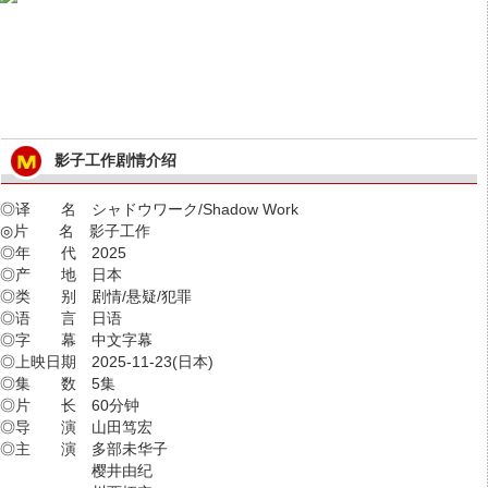
影子工作剧情介绍
◎译 名 シャドウワーク/Shadow Work
◎片 名 影子工作
◎年 代 2025
◎产 地 日本
◎类 别 剧情/悬疑/犯罪
◎语 言 日语
◎字 幕 中文字幕
◎上映日期 2025-11-23(日本)
◎集 数 5集
◎片 长 60分钟
◎导 演 山田笃宏
◎主 演 多部未华子
樱井由纪