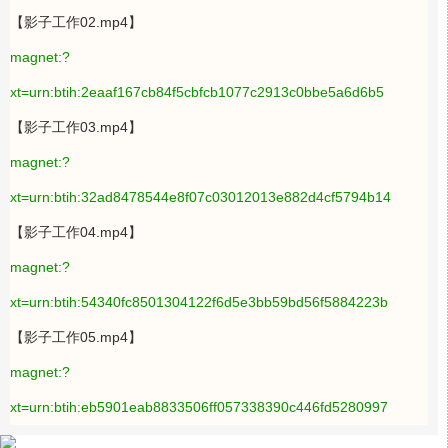
【影子工作02.mp4】
magnet:?
xt=urn:btih:2eaaf167cb84f5cbfcb1077c2913c0bbe5a6d6b5
【影子工作03.mp4】
magnet:?
xt=urn:btih:32ad8478544e8f07c03012013e882d4cf5794b14
【影子工作04.mp4】
magnet:?
xt=urn:btih:54340fc8501304122f6d5e3bb59bd56f5884223b
【影子工作05.mp4】
magnet:?
xt=urn:btih:eb5901eab8833506ff057338390c446fd5280997