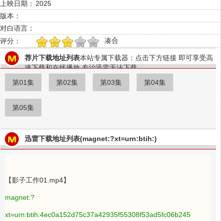
上映日期：
2025
版本：
对白语言：
凑合
评分：
1
2
3
4
5
荐片下载地址列表
本站专属下载器：点击下方链接 即可享受高
速下载和在线播放 专治迅雷无法下载
第01集
第02集
第03集
第04集
第05集
迅雷下载地址列表(magnet:?xt=urn:btih:)
【影子工作01.mp4】
magnet:?
xt=urn:btih:4ec0a152d75c37a42935f55308f53ad5fc06b245