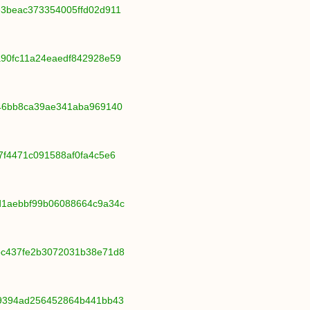
be3beac373354005ffd02d911
da90fc11a24eaedf842928e59
f846bb8ca39ae341aba969140
f7f4471c091588af0fa4c5e6
9d1aebbf99b06088664c9a34c
4bc437fe2b3072031b38e71d8
739394ad256452864b441bb43