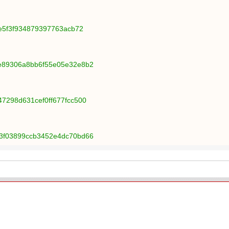
94e5f3f934879397763acb72
5e89306a8bb6f55e05e32e8b2
47298d631cef0ff677fcc500
53f03899ccb3452e4dc70bd66