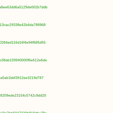
6ba8ee63dd6a5129de002b7ddb
c013cac29338e42b4da788968
60284ed116d16f4e94f685d55
9b38ab159940000f6e612e6de
11a5ab1bbf3912ee3219d787
6e8209ede23154c5742c9dd20