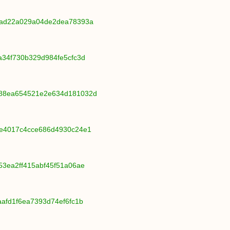
54ad22a029a04de2dea78393a
8a34f730b329d984fe5cfc3d
5188ea654521e2e634d181032d
b2e4017c4cce686d4930c24e1
f53ea2ff415abf45f51a06ae
aafd1f6ea7393d74ef6fc1b