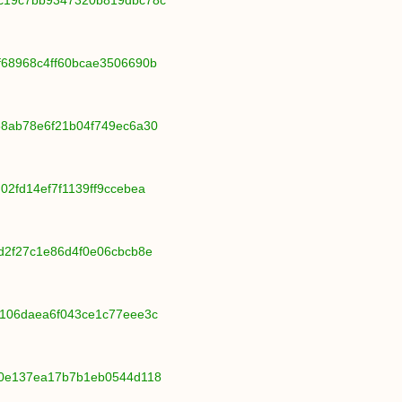
ec19c7bb9347320b819dbc78c
0f68968c4ff60bcae3506690b
d68ab78e6f21b04f749ec6a30
02fd14ef7f1139ff9ccebea
5d2f27c1e86d4f0e06cbcb8e
48106daea6f043ce1c77eee3c
fb0e137ea17b7b1eb0544d118