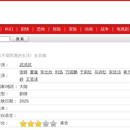
科幻
剧情
恐怖
惊险
冒险
动画
战争
电视剧
《不期而遇的生活》全35集
导演：
武洪武
张铎
董璇
常仕欣
刘迅
万国鹏
于莉红
马诗红
宋欣洁
蒋
主演：
婷
王昊泽
国家/地区：
大陆
类型：
剧情
上映日期：
2025
版本：
对白语言：
凑合
评分：
1
2
3
4
5