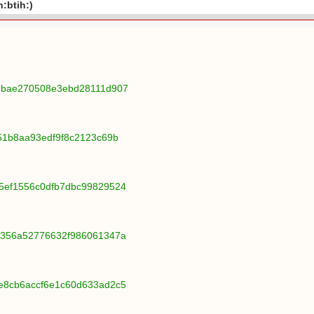
btih:)
93bae270508e3ebd28111d907
351b8aa93edf9f8c2123c69b
95ef1556c0dfb7dbc99829524
90356a52776632f986061347a
5e8cb6accf6e1c60d633ad2c5