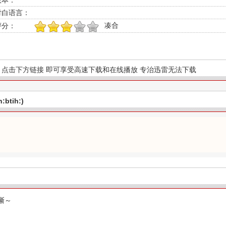
版本：
对白语言：
凑合
评分：
1
2
3
4
5
点击下方链接 即可享受高速下载和在线播放 专治迅雷无法下载
btih:)
噺～