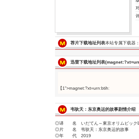
荐片下载地址列表
本站专属下载器：
迅雷下载地址列表(magnet:?xt=urn:
【1">magnet:?xt=urn:btih:
韦驮天：东京奥运的故事剧情介绍
◎译 名 いだてん～東京オリムピック
◎片 名 韦驮天：东京奥运的故事
◎年 代 2019