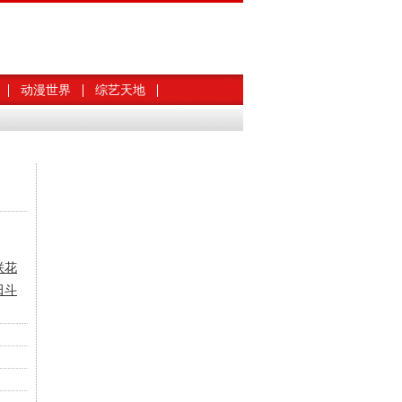
动漫世界
综艺天地
咲花
田斗