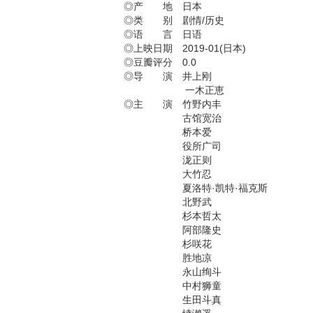
◎产 地 日本
◎类 别 剧情/历史
◎语 言 日语
◎上映日期 2019-01(日本)
◎豆瓣评分 0.0
◎导 演 井上刚
一木正恵
◎主 演 竹野内丰
古馆宽治
桥本爱
役所广司
泷正则
大竹忍
夏洛特·凯特·福克斯
北野武
杉本哲太
阿部隆史
杉咲花
胜地凉
永山绚斗
中村狮童
生田斗真