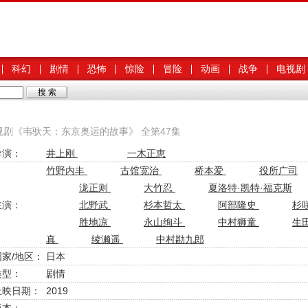
科幻
剧情
恐怖
惊险
冒险
动画
战争
电视剧
电视剧《韦驮天：东京奥运的故事》 全第47集
导演：
井上刚
一木正恵
竹野内丰
古馆宽治
桥本爱
役所广司
泷正则
大竹忍
夏洛特·凯特·福克斯
主演：
北野武
杉本哲太
阿部隆史
杉
胜地凉
永山绚斗
中村狮童
生
真
绫濑遥
中村勘九郎
国家/地区：
日本
类型：
剧情
上映日期：
2019