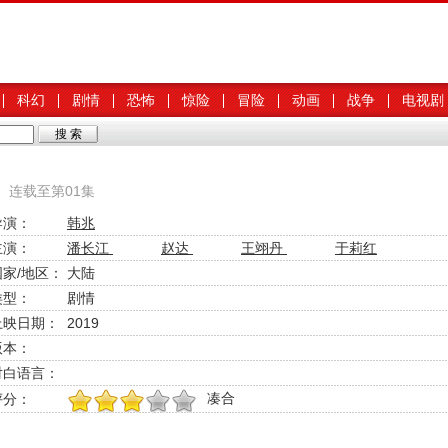
科幻
剧情
恐怖
惊险
冒险
动画
战争
电视剧
 连载至第01集
导演：
韩兆
主演：
潘长江
赵达
王翊丹
于莉红
国家/地区：
大陆
类型：
剧情
上映日期：
2019
版本：
对白语言：
凑合
评分：
1
2
3
4
5