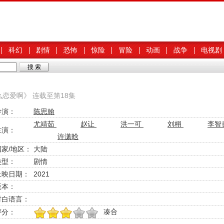
科幻
剧情
恐怖
惊险
冒险
动画
战争
电视剧
么恋爱啊》 连载至第18集
导演：
陈思翰
尤靖茹
赵让
洪一可
刘栩
李智
主演：
许潇晗
国家/地区：
大陆
类型：
剧情
上映日期：
2021
版本：
对白语言：
凑合
评分：
1
2
3
4
5