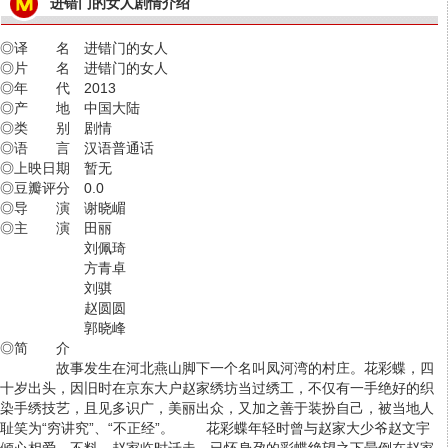
进错门的女人剧情介绍
◎译 名 进错门的女人
◎片 名 进错门的女人
◎年 代 2013
◎产 地 中国大陆
◎类 别 剧情
◎语 言 汉语普通话
◎上映日期 暂无
◎豆瓣评分 0.0
◎导 演 谢晓嵋
◎主 演 田丽
刘佩琦
方青卓
刘骐
赵圆圆
郭晓峰
◎简 介
故事发生在河北燕山脚下一个名叫凤河湾的村庄。花彩蝶，四
十岁出头，因旧时在京东大户赵家绣坊当过绣工，不仅有一手绝好的织
染手绣技艺，且见多识广，美丽出众，又加之善于装扮自己，被当地人
耻笑为“穷讲究”、“不正经”。 花彩蝶年轻时曾与赵家大少爷赵文宇