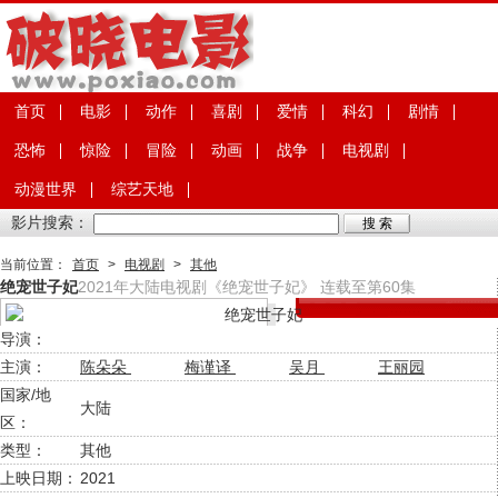
首页
电影
动作
喜剧
爱情
科幻
剧情
恐怖
惊险
冒险
动画
战争
电视剧
动漫世界
综艺天地
影片搜索：
当前位置：
首页
>
电视剧
>
其他
绝宠世子妃
2021年大陆电视剧《绝宠世子妃》 连载至第60集
导演：
主演：
陈朵朵
梅谨译
吴月
王丽园
国家/地
大陆
区：
类型：
其他
上映日期：
2021