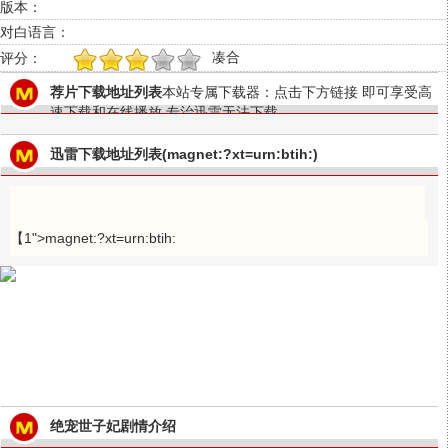
版本：
对白语言：
凑合
评分：
1
2
3
4
5
荐片下载地址列表
本站专属下载器：点击下方链接 即可享受高
速下载和在线播放 专治迅雷无法下载
迅雷下载地址列表(magnet:?xt=urn:btih:)
【1">magnet:?xt=urn:btih:
绝宠世子妃剧情介绍