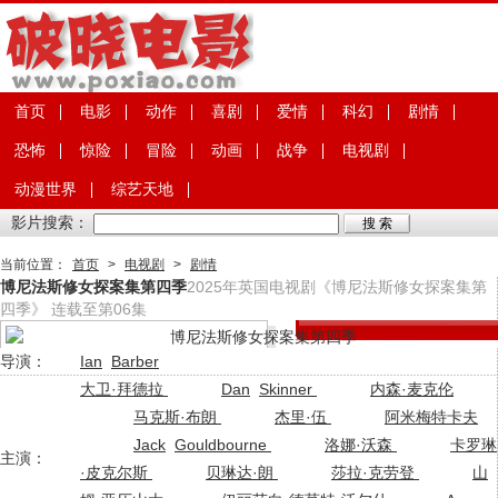
首页
电影
动作
喜剧
爱情
科幻
剧情
恐怖
惊险
冒险
动画
战争
电视剧
动漫世界
综艺天地
影片搜索：
当前位置：
首页
>
电视剧
>
剧情
博尼法斯修女探案集第四季
2025年英国电视剧《博尼法斯修女探案集第
四季》 连载至第06集
导演：
Ian
Barber
大卫·拜德拉
Dan
Skinner
内森·麦克伦
马克斯·布朗
杰里·伍
阿米梅特卡夫
Jack
Gouldbourne
洛娜·沃森
卡罗琳
主演：
·皮克尔斯
贝琳达·朗
莎拉·克劳登
山