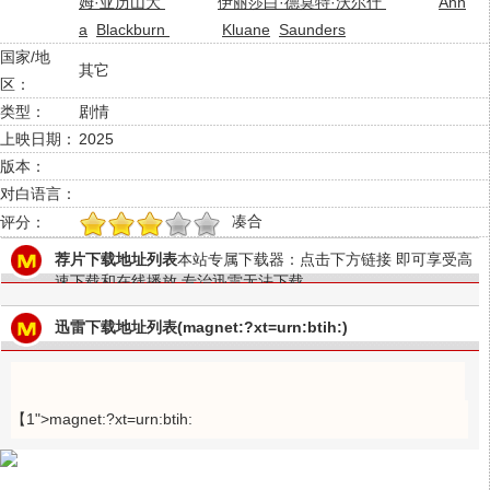
姆·亚历山大
伊丽莎白·德莫特·沃尔什
Ann
a
Blackburn
Kluane
Saunders
国家/地
其它
区：
类型：
剧情
上映日期：
2025
版本：
对白语言：
凑合
评分：
1
2
3
4
5
荐片下载地址列表
本站专属下载器：点击下方链接 即可享受高
速下载和在线播放 专治迅雷无法下载
迅雷下载地址列表(magnet:?xt=urn:btih:)
【1">magnet:?xt=urn:btih: