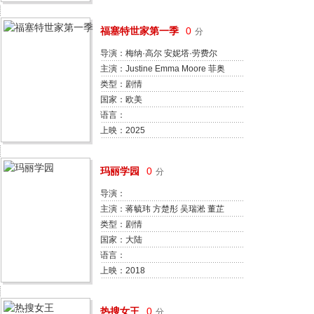
福塞特世家第一季
0
分
导演：梅纳·高尔 安妮塔·劳费尔
主演：Justine Emma Moore 菲奥
娜·巴顿 约瑟特·西蒙 Rowan
类型：剧情
Wallace Eleanor Jackson 尼娅·阿
国家：欧美
诗 特里斯坦·斯特罗克 理查德·兰金
语言：
莎拉·亚历山大 Karl-James
上映：2025
Langford 弗兰西丝卡·安妮丝 Issey
King 提莉·沃克 米莉·吉布森 塔彭
玛丽学园
0
分
丝·米德尔顿 埃莉诺·汤姆林森
导演：
主演：蒋毓玮 方楚彤 吴瑞淞 董芷
依
类型：剧情
国家：大陆
语言：
上映：2018
热搜女王
0
分