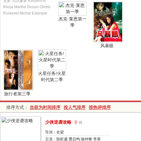
克多·贝尔蒙多 Kassem Al
Khoja Marthe Drouin Olivier
Ruidavet Michal Estarque
杰克·莱恩第一
季
风暴眼
火星任务/火星
时代第二季
旅行者第三季
排序方式：
当前为时间排序
按人气排序
按热评排序
少侠逆袭攻略
0
分
导演：史梁
主演：陈昕葳 费启鸣 喻钟黎 李果