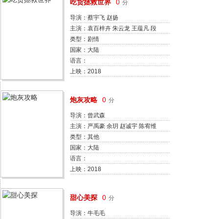
吃货拯救世界
0
分
导演：蔡宇飞 赵扬
主演：袁百梓卉 朱云龙 王蕴凡 段
其宏 陈嘉敏
类型：剧情
国家：大陆
语言：
上映：2018
炮灰攻略
0
分
导演：曾武森
主演：严禹豪 余玥 赵诚宇 陈宥维
李诗琦
类型：其他
国家：大陆
语言：
上映：2018
甜心美探
0
分
导演：牛毛毛