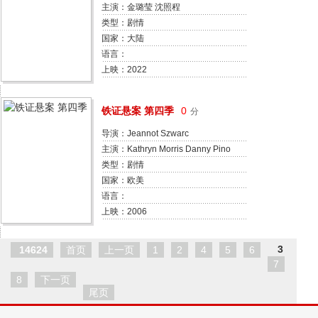
主演：金璐莹 沈照程
类型：剧情
国家：大陆
语言：
上映：2022
铁证悬案 第四季
0
分
导演：Jeannot Szwarc
主演：Kathryn Morris Danny Pino
John Finn
类型：剧情
国家：欧美
语言：
上映：2006
3
14624
首页
上一页
1
2
4
5
6
7
8
下一页
尾页