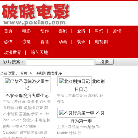
首页
电影
动作
喜剧
爱情
科幻
剧情
恐怖
惊险
冒险
动画
战争
电视剧
动漫世界
综艺天地
影片搜索：
当前位置：
首页
>
电视剧
图表排序
北欧别
扭日记
巴黎圣母院浴火重生记
主演：本田仁美 萩原利久 花
主演：罗什迪·泽姆 卡罗琳·普
柳希
鲁斯特 梅根·诺瑟姆 西蒙·阿
不良
布卡瑞安 爱丽丝·伊萨 Marie
Zabukovec 桑德尔·丰泰克 柯
行为第一季
朗坦·菲拉 Ambroise
主演：马凯拉·卡维纳赫 Tuuli
Sabbagh 弗雷德里克·周 维
Narkle 叶林·韩