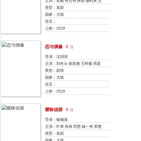
主演：爱戴 何云伟 薛祺 杨钧承 王
禛
类型：喜剧
国家：大陆
语言：
上映：2018
恋与偶像
0
分
导演：沈润谐
主演：刘冬沁 崔莉雅 王梓薇 周彦
辰 李昀锐 艾菲 王曼玉 王芯芯 陈姝
类型：剧情
郭家诺 胡浩帆
国家：大陆
语言：
上映：2018
暧昧侦探
0
分
导演：喻瀚湫
主演：叶青 冉旭 邢恩 姚一奇 郑楚
一 芮丹尼 刘美人 李砚 任学海
类型：喜剧
国家：大陆