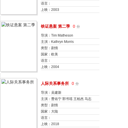
语言：
上映：2003
铁证悬案 第二季
0
分
导演：Tim Matheson
主演：Kathryn Morris
类型：剧情
国家：欧美
语言：
上映：2004
人际关系事务所
0
分
导演：吴建新
主演：曹佑宁 郭书瑶 王柏杰 马志
翔 阳靓 汤志伟 陈为民
类型：剧情
国家：大陆
语言：
上映：2018