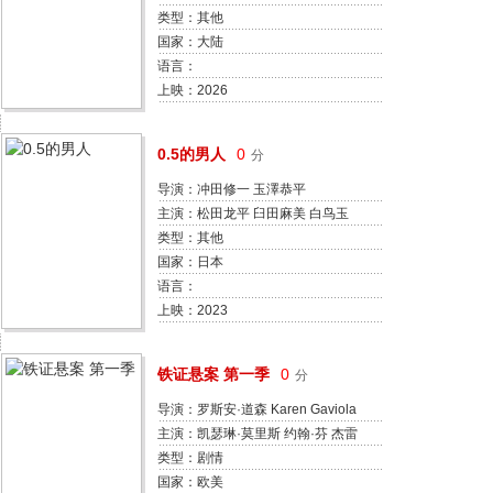
张竞达 岳冬峰
类型：其他
国家：大陆
语言：
上映：2026
0.5的男人
0
分
导演：冲田修一 玉澤恭平
主演：松田龙平 臼田麻美 白鸟玉
季 井之胁海 青木柚 筱原笃 木场胜
类型：其他
己 西野七濑 风吹淳
国家：日本
语言：
上映：2023
铁证悬案 第一季
0
分
导演：罗斯安·道森 Karen Gaviola
Bill Eagles
主演：凯瑟琳·莫里斯 约翰·芬 杰雷
米·拉特福德
类型：剧情
国家：欧美