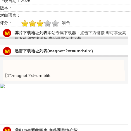
上映日期：
2026
版本：
对白语言：
凑合
评分：
1
2
3
4
5
荐片下载地址列表
本站专属下载器：点击下方链接 即可享受高
速下载和在线播放 专治迅雷无法下载
迅雷下载地址列表(magnet:?xt=urn:btih:)
【1">magnet:?xt=urn:btih:
我们与恋爱的距离·奔赴季剧情介绍