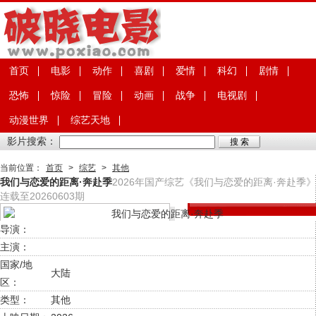
首页
电影
动作
喜剧
爱情
科幻
剧情
恐怖
惊险
冒险
动画
战争
电视剧
动漫世界
综艺天地
影片搜索：
当前位置：
首页
>
综艺
>
其他
我们与恋爱的距离·奔赴季
2026年国产综艺《我们与恋爱的距离·奔赴季》
连载至20260603期
导演：
主演：
国家/地
大陆
区：
类型：
其他