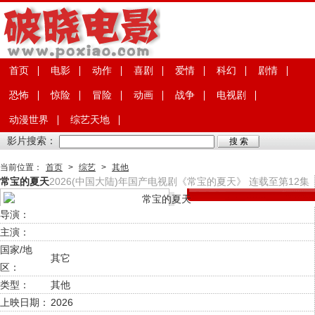
首页
电影
动作
喜剧
爱情
科幻
剧情
恐怖
惊险
冒险
动画
战争
电视剧
动漫世界
综艺天地
影片搜索：
当前位置：
首页
>
综艺
>
其他
常宝的夏天
2026(中国大陆)年国产电视剧《常宝的夏天》 连载至第12集
导演：
主演：
国家/地
其它
区：
类型：
其他
上映日期：
2026