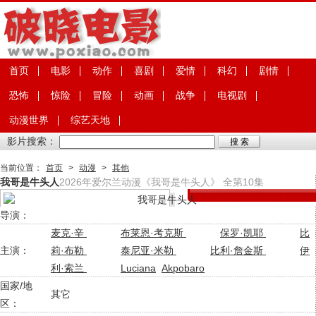
首页
电影
动作
喜剧
爱情
科幻
剧情
恐怖
惊险
冒险
动画
战争
电视剧
动漫世界
综艺天地
影片搜索：
当前位置：
首页
>
动漫
>
其他
我哥是牛头人
2026年爱尔兰动漫《我哥是牛头人》 全第10集
导演：
麦克·辛
布莱恩·考克斯
保罗·凯耶
比
主演：
莉·布勒
泰尼亚·米勒
比利·詹金斯
伊
利·索兰
Luciana
Akpobaro
国家/地
其它
区：