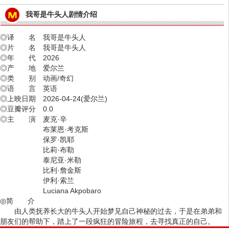
我哥是牛头人剧情介绍
◎译 名 我哥是牛头人
◎片 名 我哥是牛头人
◎年 代 2026
◎产 地 爱尔兰
◎类 别 动画/奇幻
◎语 言 英语
◎上映日期 2026-04-24(爱尔兰)
◎豆瓣评分 0.0
◎主 演 麦克·辛
布莱恩·考克斯
保罗·凯耶
比莉·布勒
泰尼亚·米勒
比利·詹金斯
伊利·索兰
Luciana Akpobaro
◎简 介
由人类抚养长大的牛头人开始梦见自己神秘的过去，于是在弟弟和
朋友们的帮助下，踏上了一段疯狂的冒险旅程，去寻找真正的自己。