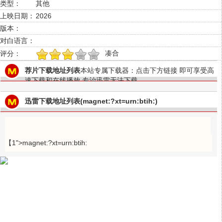
类型：
其他
上映日期：
2026
版本：
对白语言：
凑合
评分：
1
2
3
4
5
荐片下载地址列表
本站专属下载器：点击下方链接 即可享受高
速下载和在线播放 专治迅雷无法下载
迅雷下载地址列表(magnet:?xt=urn:btih:)
【1">magnet:?xt=urn:btih: