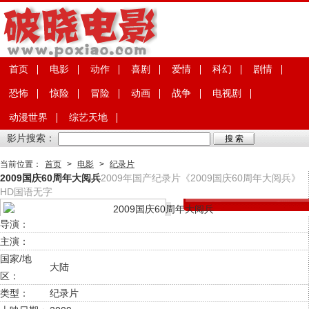
首页
电影
动作
喜剧
爱情
科幻
剧情
恐怖
惊险
冒险
动画
战争
电视剧
动漫世界
综艺天地
影片搜索：
当前位置：
首页
>
电影
>
纪录片
2009国庆60周年大阅兵
2009年国产纪录片《2009国庆60周年大阅兵》
HD国语无字
导演：
主演：
国家/地
大陆
区：
类型：
纪录片