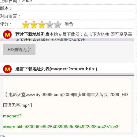
上映日期：
2009
版本：
对白语言：
凑合
评分：
1
2
3
4
5
荐片下载地址列表
本站专属下载器：点击下方链接 即可享受高
速下载和在线播放 专治迅雷无法下载
HD国语无字
迅雷下载地址列表(magnet:?xt=urn:btih:)
【[电影天堂www.dytt8899.com]2009国庆60周年大阅兵-2009_HD
国语无字.mp4】
magnet:?
xt=urn:btih:d800df0c8b254039d8a9e864922e68aa4251ac3f