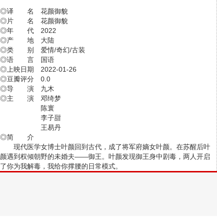
◎译 名 花颜御貌
◎片 名 花颜御貌
◎年 代 2022
◎产 地 大陆
◎类 别 爱情/奇幻/古装
◎语 言 国语
◎上映日期 2022-01-26
◎豆瓣评分 0.0
◎导 演 九木
◎主 演 邓绮梦
陈寰
李子甜
王易丹
◎简 介
现代医学女博士叶颜回到古代，成了将军府嫡女叶颜。在苏醒后叶
颜遇到权倾朝野的未婚夫——御王。叶颜发现御王身中剧毒，两人开启
了你为我解毒，我给你撑腰的日常模式。