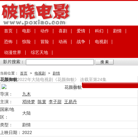
首页
电影
动作
喜剧
爱情
科幻
剧情
恐怖
惊险
冒险
动画
战争
电视剧
动漫世界
综艺天地
影片搜索：
当前位置：
首页
>
电视剧
>
剧情
花颜御貌
2022年大陆电视剧《花颜御貌》 连载至第24集
导演：
九木
主演：
邓绮梦
陈寰
李子甜
王易丹
国家/地
大陆
区：
类型：
剧情
上映日期：
2022