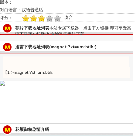
版本：
对白语言：
汉语普通话
凑合
评分：
1
2
3
4
5
荐片下载地址列表
本站专属下载器：点击下方链接 即可享受高
速下载和在线播放 专治迅雷无法下载
迅雷下载地址列表(magnet:?xt=urn:btih:)
【1">magnet:?xt=urn:btih:
花颜御貌剧情介绍