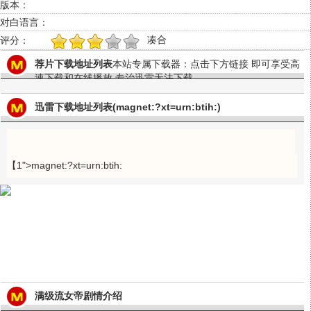
版本：
对白语言：
凑合
评分：
1
2
3
4
5
荐片下载地址列表
本站专属下载器：点击下方链接 即可享受高
速下载和在线播放 专治迅雷无法下载
迅雷下载地址列表(magnet:?xt=urn:btih:)
【1">magnet:?xt=urn:btih:
满级流女帝剧情介绍