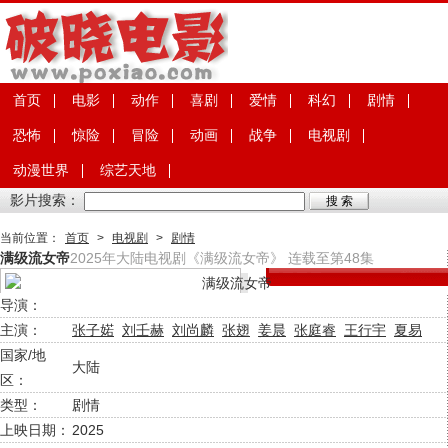
首页
电影
动作
喜剧
爱情
科幻
剧情
恐怖
惊险
冒险
动画
战争
电视剧
动漫世界
综艺天地
影片搜索：
当前位置：
首页
>
电视剧
>
剧情
满级流女帝
2025年大陆电视剧《满级流女帝》 连载至第48集
导演：
主演：
张子婼
刘壬赫
刘尚麟
张翅
姜晨
张庭睿
王行宇
夏易
国家/地
大陆
区：
类型：
剧情
上映日期：
2025