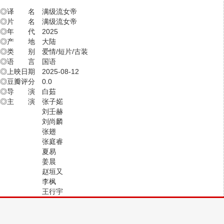
◎译 名 满级流女帝
◎片 名 满级流女帝
◎年 代 2025
◎产 地 大陆
◎类 别 爱情/短片/古装
◎语 言 国语
◎上映日期 2025-08-12
◎豆瓣评分 0.0
◎导 演 白茹
◎主 演 张子婼
刘壬赫
刘尚麟
张翅
张庭睿
夏易
姜晨
赵垣又
李枫
王行宇