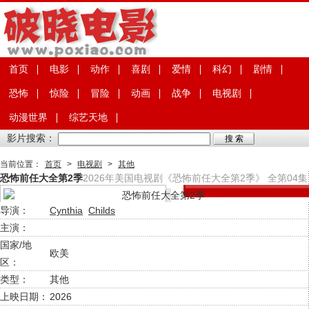
首页
电影
动作
喜剧
爱情
科幻
剧情
恐怖
惊险
冒险
动画
战争
电视剧
动漫世界
综艺天地
影片搜索：
当前位置：
首页
>
电视剧
>
其他
恐怖前任大全第2季
2026年美国电视剧《恐怖前任大全第2季》 全第04集
导演：
Cynthia
Childs
主演：
国家/地
欧美
区：
类型：
其他
上映日期：
2026