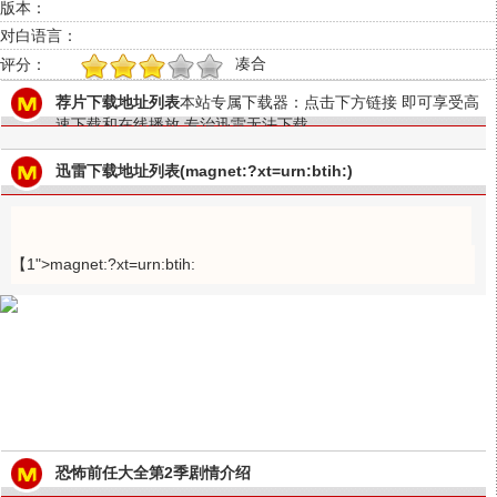
版本：
对白语言：
凑合
评分：
1
2
3
4
5
荐片下载地址列表
本站专属下载器：点击下方链接 即可享受高
速下载和在线播放 专治迅雷无法下载
迅雷下载地址列表(magnet:?xt=urn:btih:)
【1">magnet:?xt=urn:btih:
恐怖前任大全第2季剧情介绍