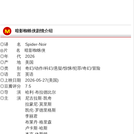
暗影蜘蛛侠剧情介绍
◎译 名 Spider-Noir
◎片 名 暗影蜘蛛侠
◎年 代 2026
◎产 地 美国
◎类 别 奇幻/动作/科幻/悬疑/惊悚/犯罪/奇幻/冒险
◎语 言 英语
◎上映日期 2026-05-27(美国)
◎豆瓣评分 7.5
◎导 演 哈利·布拉德比尔
◎主 演 尼古拉斯·凯奇
拉蒙尼·莫里斯
凯伦·罗德里格斯
李丽君
布莱丹·格里森
卢卡斯·哈斯