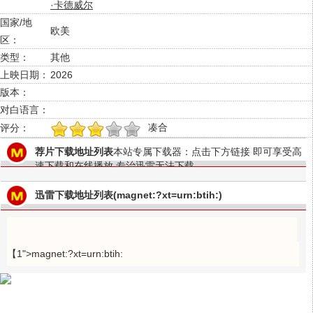
·卡德威尔
国家/地
欧美
区：
类型：
其他
上映日期：
2026
版本：
对白语言：
凑合
评分：
1
2
3
4
5
荐片下载地址列表
本站专属下载器：点击下方链接 即可享受高
速下载和在线播放 专治迅雷无法下载
迅雷下载地址列表(magnet:?xt=urn:btih:)
【1">magnet:?xt=urn:btih: