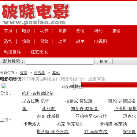
首页
电影
动作
喜剧
爱情
科幻
剧情
恐怖
惊险
冒险
动画
战争
电视剧
动漫世界
综艺天地
影片搜索：
当前位置：
首页
>
电视剧
>
其他
暗影蜘蛛侠
2026年美国电视剧《暗影蜘蛛侠》 全第08集
导演：
哈利·布拉德比尔
尼古拉斯·凯奇
拉蒙尼·莫里斯
凯伦·罗德里格
斯
李丽君
布莱丹·格里森
卢卡斯·哈斯
杰克·休斯顿
亚伯拉罕·波波拉
迈克尔
主演：
·卡斯洛夫
杰克·米克塞尔
卡梅隆·布莱顿
斯科特·麦克阿瑟
乔·马辛吉尔
安德鲁