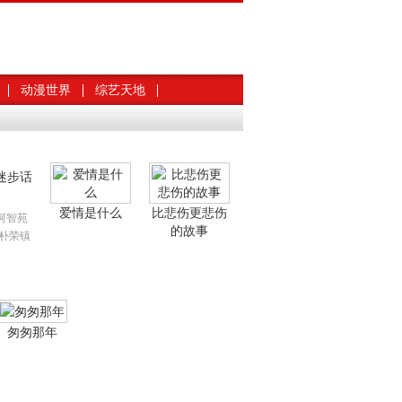
动漫世界
综艺天地
迷步话
爱情是什么
比悲伤更悲伤
河智苑
的故事
 朴荣镇
匆匆那年