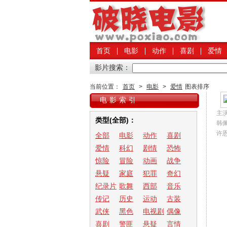
首页
电影
动作
喜剧
爱情
影片搜索：
当前位置：
首页
>
电影
>
爱情
图表排序
电影索引
主
类型(全部)：
韩佩
许
全部
电影
动作
喜剧
爱情
科幻
剧情
恐怖
惊险
冒险
动画
战争
悬疑
家庭
犯罪
奇幻
纪录片
歌舞
西部
音乐
传记
历史
运动
古装
武侠
黑色
电视剧
偶像
喜剧
警匪
悬疑
言情