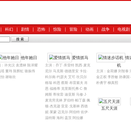
科幻
剧情
恐怖
惊险
冒险
动画
战争
电视剧
他年她日
爱情抓马
情
机
演：许光汉 袁澧林 陈泽耀
主演：乔丁·库雷特 凯西·麦克
瑶 董玮 陈辉虹 骆振伟
尼尔 马克斯·德德里安 卡拉·
主演：金荷娜 刘智泰 
恩怡 谢咏欣
科尔南·约瑟夫 艾可·坎贝尔
金正权 李胜敏 孙康国
格瑞·科恩 蔡斯·布雷索夫 肖
朴勇宇 柳真熙
恩·福格蒂 克里斯托弗·C·詹
姆斯 蒂埃雷·迪亚斯 马修·J·
麦克劳克林 罗伯特·帕丁森 佩
顿·杰克逊 亚亚·戈塞林 西德
五尺天涯
妮·莱蒙 迈克尔·阿伯特 佐伊·
温特斯 海利·盖茨 阿拉娜