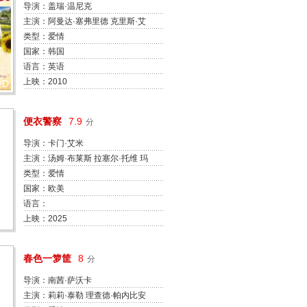
导演：盖瑞·温尼克
主演：阿曼达·塞弗里德 克里斯·艾
根 瓦妮莎·雷德格瑞夫
类型：爱情
国家：韩国
语言：英语
上映：2010
VD
便衣警察
7.9
分
导演：卡门·艾米
主演：汤姆·布莱斯 拉塞尔·托维 玛
丽亚·迪齐亚 克里斯蒂安·库克 加布
类型：爱情
·法齐奥 艾米·福赛思 约翰·贝德福
国家：欧美
德·劳埃德 达瑞斯·弗雷泽 亚历桑德
语言：
拉·福特·巴拉兹 萨姆·阿沙·布朗斯
上映：2025
坦
春色一箩筐
8
分
导演：南茜·萨沃卡
主演：莉莉·泰勒 理查德·帕内比安