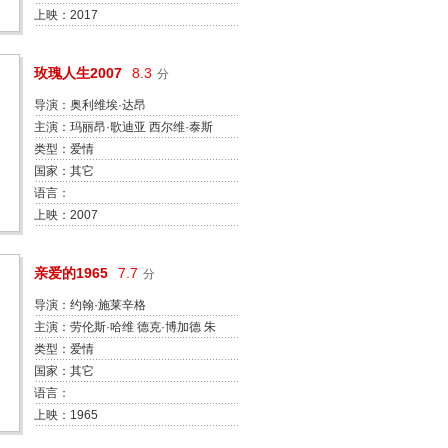
上映：2017
玫瑰人生2007
8.3
分
导演：奥利维埃·达昂
主演：玛丽昂·歌迪亚 西尔维·泰斯
蒂 帕斯卡尔·格雷戈里 艾玛纽尔·塞
类型：爱情
尼耶 让-保罗·卢弗 热拉尔·德帕迪
国家：其它
约 克洛蒂尔·蔻洛 让-皮埃尔·马丹
语言：
卡特琳娜·阿莱格雷 马克·巴贝
上映：2007
亲爱的1965
7.7
分
导演：约翰·施莱辛格
主演：劳伦斯·哈维 德克·博加德 朱
莉·克里斯蒂 约瑟·路易斯·德·维拉
类型：爱情
龙卡 希拉·吉什 扎克·默凯 Basil
国家：其它
Henson 马里卡·里维拉 Lydia
语言：
Sherwood Frank Shelley
上映：1965