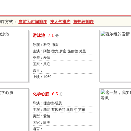
排序方式：
当前为时间排序
按人气排序
按热评排序
游泳池
7.1
分
导演：雅克·德雷
主演：阿兰·德龙 罗密·施耐德 莫里
斯·罗内 简·伯金 保罗·克罗谢 Suzie
类型：爱情
Jaspard Maddly Bamy Thierry
国家：其它
Chabert Steve Eckardt Ruth Price
语言：
上映：1969
化学心脏
6.5
分
导演：理查德·塔恩
主演：莉莉·莱因哈特 奥斯汀·艾布
拉姆斯 莎拉·琼斯 阿德希尔·卡尔安
类型：爱情
布鲁斯·奥尔特曼 卡拉·杨 C.J.霍夫
国家：欧美
罗伯特·克洛赫赛 梅格·吉普森 凯瑟
语言：