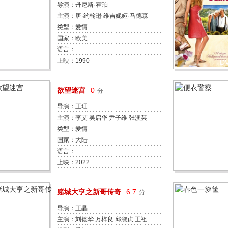
导演：丹尼斯·霍珀
主演：唐·约翰逊 维吉妮娅·马德森
詹妮弗·康纳利 查尔斯·马丁·史密斯
类型：爱情
威廉·赛德勒 杰里·哈德因 巴里·柯
国家：欧美
宾 莱昂·里皮 杰克·南斯 约翰·霍克
语言：
上映：1990
D
欲望迷宫
0
分
导演：王玨
主演：李艾 吴启华 尹子维 张溪芸
黄尚禾 林麟 黄柏钧 谭盐盐 李斯羽
类型：爱情
钟夫翔
国家：大陆
语言：
上映：2022
赌城大亨之新哥传奇
6.7
分
导演：王晶
主演：刘德华 万梓良 邱淑贞 王祖