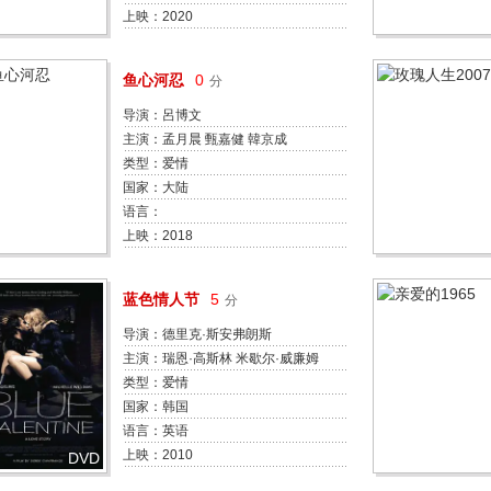
琳·科廷
上映：2020
鱼心河忍
0
分
导演：呂博文
主演：孟月晨 甄嘉健 韓京成
类型：爱情
国家：大陆
语言：
上映：2018
蓝色情人节
5
分
导演：德里克·斯安弗朗斯
主演：瑞恩·高斯林 米歇尔·威廉姆
斯 迈克·沃格尔 费丝·瓦拉迪卡
类型：爱情
国家：韩国
语言：英语
上映：2010
DVD