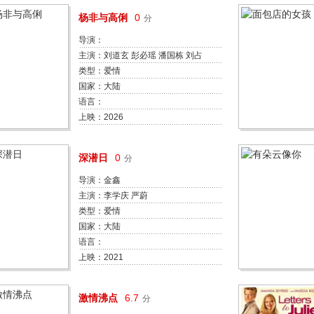
杨非与高俐
0
分
导演：
主演：刘道玄 彭必瑶 潘国栋 刘占
奎 陈纬 高果
类型：爱情
国家：大陆
语言：
上映：2026
深潜日
0
分
导演：金鑫
主演：李学庆 严蔚
类型：爱情
国家：大陆
语言：
上映：2021
激情沸点
6.7
分