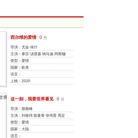
西尔维的爱情
0
分
导演：尤金·埃什
主演：泰莎·汤普森 纳马迪·阿斯穆
格哈 伊娃·朗格利亚 阿雅·娜奥米·
类型：爱情
金 温迪·麦丽登·康薇 杰米玛·科克
国家：欧美
托恩·贝尔 阿拉诺·米勒 雷吉-让·佩
语言：
吉 兰斯·莱迪克
上映：2020
这一刻，我要世界看见
0
分
导演：殷敬峰
主演：刘俊纬 陈曼青 张伟晋 周定
纬 利晴天 冼色丽 刘道玄
类型：爱情
国家：大陆
语言：