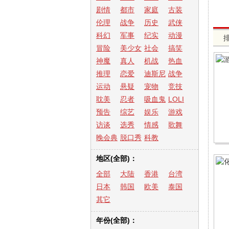
剧情
都市
家庭
古装
伦理
战争
历史
武侠
科幻
军事
纪实
动漫
冒险
美少女
社会
搞笑
神魔
真人
机战
热血
推理
恋爱
迪斯尼
战争
运动
悬疑
宠物
竞技
耽美
忍者
吸血鬼
LOLI
预告
综艺
娱乐
游戏
访谈
选秀
情感
歌舞
晚会典
脱口秀
科教
礼
地区(全部)：
全部
大陆
香港
台湾
日本
韩国
欧美
泰国
其它
年份(全部)：