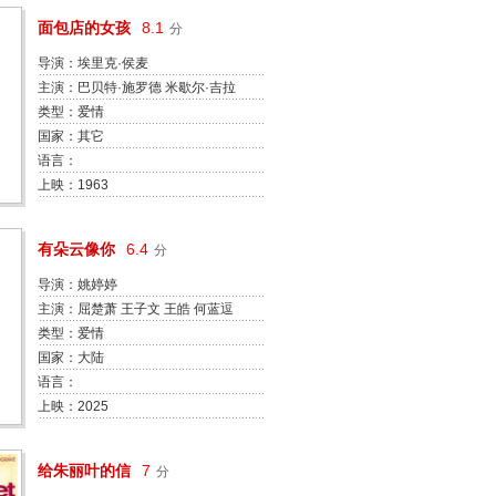
面包店的女孩
8.1
分
导演：埃里克·侯麦
主演：巴贝特·施罗德 米歇尔·吉拉
尔顿 贝特朗·塔维涅 Michel
类型：爱情
Mardore
国家：其它
语言：
上映：1963
有朵云像你
6.4
分
导演：姚婷婷
主演：屈楚萧 王子文 王皓 何蓝逗
黄毅 陈庭煜 吴彦姝 牛犇 余嘉诚
类型：爱情
国家：大陆
语言：
上映：2025
给朱丽叶的信
7
分