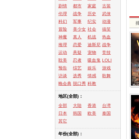
剧情
都市
家庭
古装
伦理
战争
历史
武侠
科幻
军事
纪实
动漫
冒险
美少女
社会
搞笑
神魔
真人
机战
热血
推理
恋爱
迪斯尼
战争
运动
悬疑
宠物
竞技
耽美
忍者
吸血鬼
LOLI
预告
综艺
娱乐
游戏
访谈
选秀
情感
歌舞
晚会典
脱口秀
科教
礼
地区(全部)：
全部
大陆
香港
台湾
日本
韩国
欧美
泰国
其它
年份(全部)：