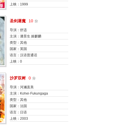
夫 David Strickland
上映：1999
D版
圣剑屠魔
10
分
导演：舒适
主演：潘景生 姬麒麟
类型：其他
国家：英国
语言：汉语普通话
上映：0
D版
沙罗双树
0
分
导演：河濑直美
主演：Kohei·Fukungaga
Yuka·Hyyoudo 河濑直美 生濑胜久
类型：其他
桶口可南子
国家：法国
语言：日语
上映：2003
9集