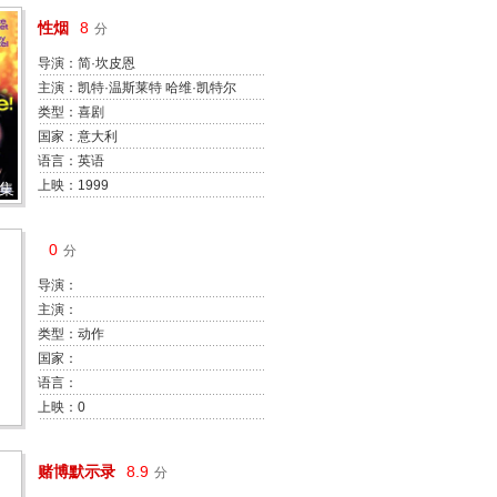
性烟
8
分
导演：简·坎皮恩
主演：凯特·温斯莱特 哈维·凯特尔
Julie Hamilton Sophie Lee 丹尼尔
类型：喜剧
·维利 Paul Goddard Tim
国家：意大利
Robertson George Mangos 克里·
语言：英语
沃克 Les Dayman
上映：1999
9集
0
分
导演：
主演：
类型：动作
国家：
语言：
上映：0
赌博默示录
8.9
分