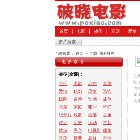
首页
电影
动作
喜剧
爱情
影片搜索：
当前位置：
首页
>
电影
图表排序
电影索引
类型(全部)：
主演
唯 
全部
电影
动作
喜剧
吉特
爱情
科幻
剧情
恐怖
卿 
惊险
冒险
动画
战争
杰佳
悬疑
家庭
犯罪
奇幻
纪录片
歌舞
西部
音乐
传记
历史
运动
古装
武侠
黑色
电视剧
偶像
喜剧
警匪
悬疑
言情