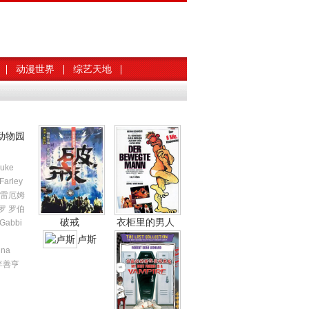
动漫世界
综艺天地
动物园
Luke
Farley
格雷厄姆
罗 罗伯
破戒
衣柜里的男人
Gabbi
卢斯
ina
 李善亨