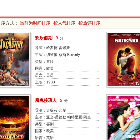
排序方式：
当前为时间排序
按人气排序
按热评排序
欢乐假期
9
分
导演：哈罗德·雷米斯
主演：切维依·蔡斯 Beverly
D'Angelo 伊莫吉恩·科卡 兰迪·奎德
类型：冒险
安东尼·迈克尔·霍尔 达纳·巴伦
国家：欧美
Eddie Bracken 布赖恩·多依尔-玛
语言：英语
丽 Miriam Flynn 詹姆斯·基彻
上映：1983
高清
44
魔鬼接班人
9
分
导演：史提芬·比尔
主演：亚当·桑德勒 帕特里夏·阿奎
特 哈维·凯特尔 瑞恩斯·伊凡斯 汤姆
类型：喜剧
·蒂尼·里斯特(小) 罗德尼·丹杰菲尔
国家：欧美
德 艾伦·科城 Peter Dante 乔纳森·
语言：英语