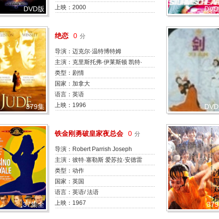
洛夫兰 Robert Smigel
上映：2000
DVD版
DV
绝恋
0
分
导演：迈克尔·温特博特姆
主演：克里斯托弗·伊莱斯顿 凯特·
温斯莱特 利亚姆·坎宁安 雷切尔·格
类型：剧情
里菲思 June Whitfield Ross Colvin
国家：加拿大
Turnbull James Daley Berwick
语言：英语
Kaler Sean McKenzie Richard
上映：1996
379集
DV
Albrecht
铁金刚勇破皇家夜总会
0
分
导演：Robert Parrish Joseph
McGrath 约翰·哈斯顿(I) Ken
主演：彼特·塞勒斯 爱苏拉·安德雷
Hughes Val Guest
斯 戴维·尼文 奥森·韦尔斯 Joanna
类型：动作
Pettet Daliah Lavi 伍迪·艾伦 德博
国家：英国
拉·克尔 威廉·霍尔登 查尔斯·博耶(I)
语言：英语/ 法语
上映：1967
37集全
37