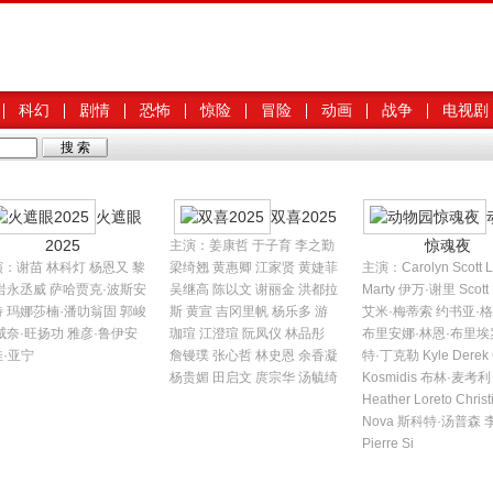
科幻
剧情
恐怖
惊险
冒险
动画
战争
电视剧
火遮眼
双喜2025
2025
惊魂夜
主演：姜康哲 于子育 李之勤
：谢苗 林科灯 杨恩又 黎
梁绮翘 黄惠卿 江家贤 黄婕菲
主演：Carolyn Scott 
岩永丞威 萨哈贾克·波斯安
吴继高 陈以文 谢丽金 洪都拉
Marty 伊万·谢里 Scott 
 玛娜莎楠·潘叻翁固 郭峻
斯 黄宣 吉冈里帆 杨乐多 游
艾米·梅蒂索 约书亚·
威奈·旺扬功 雅彦·鲁伊安
珈瑄 江澄瑄 阮凤仪 林品彤
布里安娜·林恩·布里埃
·亚宁
詹镘璞 张心哲 林史恩 余香凝
特·丁克勒 Kyle Derek 
杨贵媚 田启文 庹宗华 汤毓绮
Kosmidis 布林·麦考利
Heather Loreto Christ
Nova 斯科特·汤普森
Pierre Si