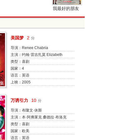
我最好的朋友
是吸血鬼
美国梦
2
分
导演：Renee Chabria
主演：约翰·雷吉扎莫 Elizabeth
Peé¦» Ana Claudia Talancé«? 奈
类型：喜剧
斯特·塞拉诺 Jos Maré?? Yazpik
国家：4
Winston J. Rocha Rafael Simé«?
语言：英语
Jsu Garcia Rick Simon
上映：2005
9集
万诱引力
10
分
导演：布隆文·休斯
主演：本·阿弗莱克 桑德拉·布洛克
莫拉·蒂尔尼 史蒂夫·扎恩 布莱思·
类型：喜剧
丹纳 劳尼·考克斯(I) Michael
国家：欧美
Fairman 阿非莫·奥米拉 理查德·希
语言：英语