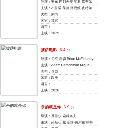
导演：安东·巴列吉安 莱奥·库蒂尔
马泰奥·厄斯塔洪
主演：布鲁诺·莱德 路易丝·皮特尔
约瑟芬·穆尔拉克 弗朗索瓦·奎克雷
类型：剧情
伊拉·韦尔比茨卡亚 朱迪思·弗拉吉
国家：其它
蕾拉·埃利亚斯 维吉妮·阿尔诺 帕梅
语言：
拉·勒莫尼耶·埃利亚斯 乔纳森·默尔
上映：2025
巴蒂斯特·佩鲁萨 马克西姆·马尼昂
贝努瓦·格拉尔东 吕西尔·巴莱佐 贾
披萨电影
6.4
分
尼斯·布兹亚尼 苏赞妮·德芭奎 雷蒙
·巴尔诺 莫妮克·克雷
导演：尼克·科切 Brian McElhaney
主演：Adam Herschman Miguel-
Andres Garcia Hyde Healy Lydia
类型：喜剧
Hynes Tommy Armstrong Chelsea
国家：欧美
Matkins Luke Burke Lucas Zelnick
语言：
Aidan Micho 瑞安·米乔 伽塔·马塔
上映：2026
拉佐 Shiv Pai 杰克·马丁 小克里斯·
施密特 佩顿·伊丽
杀的就是你
6.9
分
导演：基里尔·索科洛夫
主演：莎姬·贝兹 汤姆·费尔顿 帕特