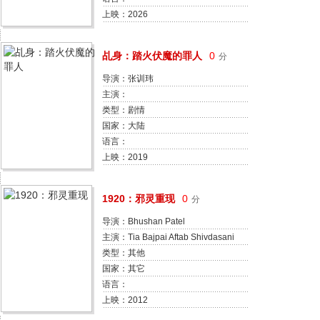
尔森 西德哈特·沙玛 海莉·莎莫
上映：2026
Caroline Vartanian 乔丹·杜阿尔特
Jeff Sinasac Katherine Cruz
乩身：踏火伏魔的罪人
0
分
导演：张训玮
主演：
类型：剧情
国家：大陆
语言：
上映：2019
1920：邪灵重现
0
分
导演：Bhushan Patel
主演：Tia Bajpai Aftab Shivdasani
Vidya Malvade Sagar Saikia
类型：其他
国家：其它
语言：
上映：2012