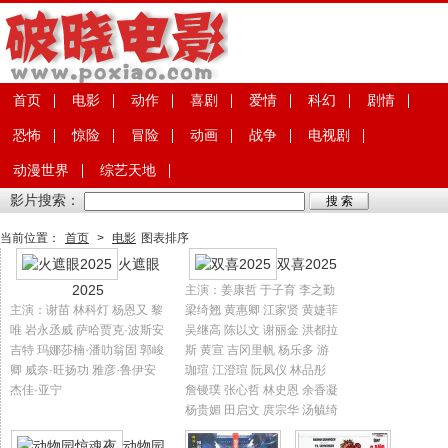
首页
电影
动作
喜剧
爱情
科幻
剧情
恐怖
惊险
冒险
动画
战争
电视剧
动漫世界
综艺天地
影片搜索：
当前位置：
首页
>
电影
图表排序
火遮眼
双喜2025
2025
主演：姜康哲 于子育 李之勤
主演：谢苗 林科灯 杨恩又 黎
梁绮翘 黄惠卿 江家贤 黄婕菲
唯 岩永丞威 萨哈贾克·波斯安
吴继高 陈以文 谢丽金 洪都拉
吉特 玛娜莎楠·潘叻翁固 郭峻
斯 黄宣 吉冈里帆 杨乐多 游
卿 威奈·旺扬功 雅彦·鲁伊安
珈瑄 江澄瑄 阮凤仪 林品彤
杰佳·亚宁
詹镘璞 张心哲 林史恩 余香凝
杨贵媚 田启文 庹宗华 汤毓绮
动物园