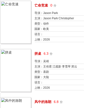
亡命竞速
0
分
导演：Jason Park
主演：Jason Park Christopher
Deon Luka Dingess Brandon
类型：动作
Dunlap Nadia Adelay 朱迪·阮
国家：欧美
Oscar Rockwell
语言：
上映：2026
拼桌
6.3
分
导演：吴靖
主演：王传君 江疏影 李雪琴 郑云
龙 傅首尔 刘佳 王彩平 杜家毅 吴冕
类型：喜剧
白举纲 老四 田小洁 罗海琼 齐溪 许
国家：大陆
龄月 葵葵
语言：
上映：2026
风中的洛朗
6.8
分