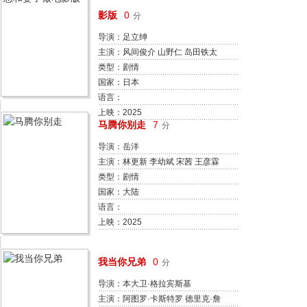
影版
0
分
导演：足立绅
主演：风间俊介 山野仁 岛田铁太
吉本实忧 熊谷真实 近藤芳正 内田
类型：剧情
慈
国家：日本
语言：
上映：2025
马腾你别走
7
分
导演：岳洋
主演：林更新 李幼斌 宋茜 王彦霖
李雪琴 陈哈琳 冯雷 潘斌龙
类型：剧情
国家：大陆
语言：
上映：2025
我当你兄弟
0
分
导演：本大卫·格拉宾斯基
主演：阿图罗·卡斯特罗 德里克·詹