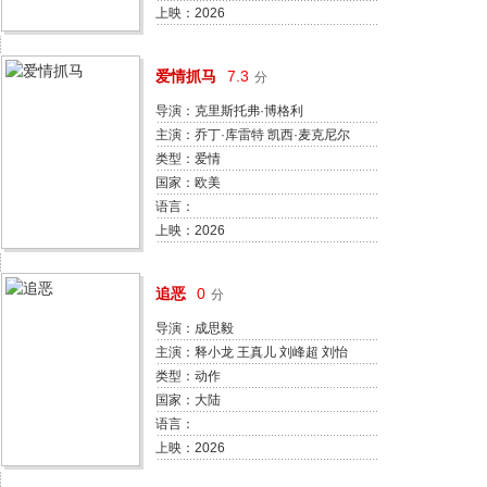
上映：2026
爱情抓马
7.3
分
导演：克里斯托弗·博格利
主演：乔丁·库雷特 凯西·麦克尼尔
马克斯·德德里安 卡拉·科尔南·约瑟
类型：爱情
夫 艾可·坎贝尔 格瑞·科恩 蔡斯·布
国家：欧美
雷索夫 肖恩·福格蒂 克里斯托弗·C·
语言：
詹姆斯 蒂埃雷·迪亚斯 马修·J·麦克
上映：2026
劳克林 罗伯特·帕丁森 佩顿·杰克逊
亚亚·戈塞林 西德妮·莱蒙 迈克尔·
追恶
0
分
阿伯特 佐伊·温特斯 海利·盖茨 阿拉
娜
导演：成思毅
主演：释小龙 王真儿 刘峰超 刘怡
潼
类型：动作
国家：大陆
语言：
上映：2026