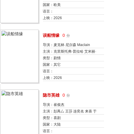
里 妮可·吉玛多 茱莉·塞尔达 朱莉娅
国家：欧美
·梅西娜
语言：
上映：2026
误船情缘
0
分
导演：麦克林·尼尔森 Maclain
Nelson
主演：克里斯托弗·普拉哈 艾米丽·
乌勒普
类型：剧情
国家：其它
语言：
上映：2026
隐市英雄
0
分
导演：崔俊杰
主演：彭禺厶 王莎 连奕名 来喜 于
莉红 张家豪 马诗红 翟星月 崔颢严
类型：喜剧
国家：大陆
语言：