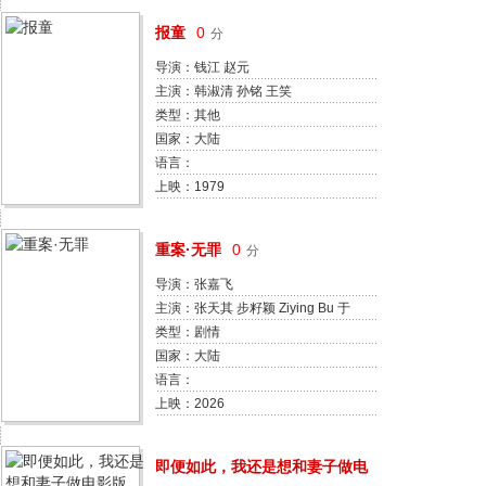
报童
0
分
导演：钱江 赵元
主演：韩淑清 孙铭 王笑
类型：其他
国家：大陆
语言：
上映：1979
重案·无罪
0
分
导演：张嘉飞
主演：张天其 步籽颖 Ziying Bu 于
荣光 杜玉明 梁焯满 骆言 吴永康 朱
类型：剧情
梓玥 楼学贤 张嘉飞 张苡宁
国家：大陆
语言：
上映：2026
即便如此，我还是想和妻子做电