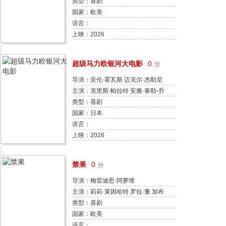
丽夏·阿奎特 海瑟·格拉汉姆 米哈拉
类型：喜剧
·赫罗德 佩特逊·约瑟夫 阿曼多·里
国家：欧美
维拉 达伦-迈耶 克里斯·范·伦斯堡
语言：
盖布·加布里埃尔 梅根·亚历山大
上映：2026
超级马力欧银河大电影
0
分
导演：亚伦·霍瓦斯 迈克尔·杰勒尼
克
主演：克里斯·帕拉特 安雅·泰勒-乔
伊 查理·戴 杰克·布莱克 布丽·拉尔
类型：喜剧
森 唐纳德·格洛弗 本·萨弗迪 科甘-
国家：日本
迈克尔·凯 凯文·迈克尔·理查德森
语言：
路易斯·古兹曼 伊萨·雷 格伦·鲍威
上映：2026
尔 萝珊娜·奥德嘉
禁果
0
分
导演：梅雷迪思·阿萝维
主演：莉莉·莱因哈特 罗拉·董 加布
里埃尔·尤尼恩 维多利亚·佩德雷蒂
类型：喜剧
亚历山德拉·希普 大卫·皮纳德 奥斯
国家：欧美
汀·鲍尔 艾玛·张伯伦 查理·亨利·拉
语言：