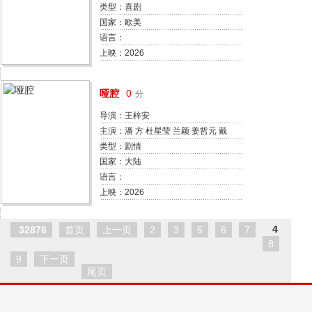
姆斯·特拉普 Scott Cloney
类型：喜剧
Mackenzee Cullen Sara Angelica
国家：欧美
凯特琳·贝肯 保罗·程 大卫·汤姆林
语言：
森 迪伦·普莱费尔 文斯·沃恩 本·施
上映：2026
瓦茨 刘易斯·陈 埃米丽·汉普希尔 吉
米·塔特罗 斯蒂芬·鲁特 凯斯·大卫
哑腔
0
分
艾莎·冈萨雷斯 詹姆斯·麦
导演：王梓安
主演：潘 方 杜星莹 兰颖 姜哲元 戴
新民 王斯琼
类型：剧情
国家：大陆
语言：
上映：2026
4
32876
首页
上一页
2
3
5
6
7
8
9
下一页
尾页