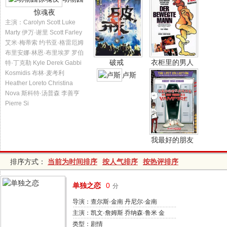
惊魂夜
主演：Carolyn Scott Luke
Marty 伊万·谢里 Scott Farley
艾米·梅蒂索 约书亚·格雷厄姆
布里安娜·林恩·布里埃罗 罗伯
破戒
衣柜里的男人
特·丁克勒 Kyle Derek Gabbi
Kosmidis 布林·麦考利
卢斯
Heather Loreto Christina
Nova 斯科特·汤普森 李善亨
Pierre Si
我最好的朋友
是吸血鬼
排序方式：
当前为时间排序
按人气排序
按热评排序
单独之恋
0
分
导演：查尔斯·金南 丹尼尔·金南
主演：凯文·詹姆斯 乔纳森·鲁米 金
·寇兹 艾莉森·汉尼根 朱莉·安·埃默
类型：剧情